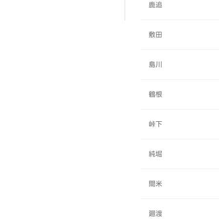
鹿追
敷田
島川
鶴根
峠下
純堀
間米
廻渡