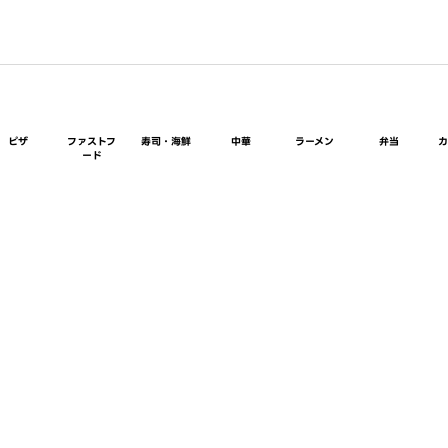
ピザ
ファストフ
寿司・海鮮
中華
ラーメン
弁当
ード