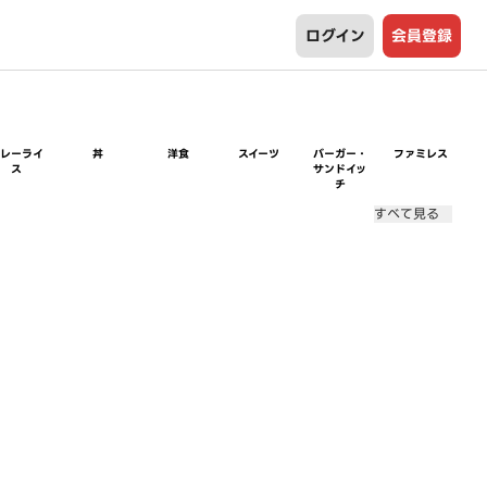
ログイン
会員登録
カレーライ
丼
洋食
スイーツ
バーガー・
ファミレス
ス
サンドイッ
チ
すべて見る