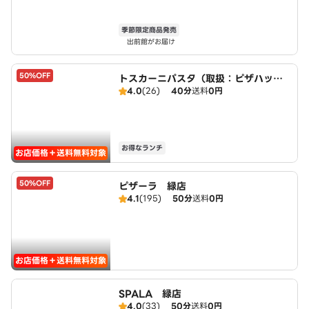
季節限定商品発売
出前館がお届け
50%OFF
トスカーニパスタ（取扱：ピザハット
4.0
(26)
40分
送料
0円
平手店）
お得なランチ
お店価格＋送料無料対象
50%OFF
ピザーラ 緑店
4.1
(195)
50分
送料
0円
お店価格＋送料無料対象
SPALA 緑店
4.0
(33)
50分
送料
0円