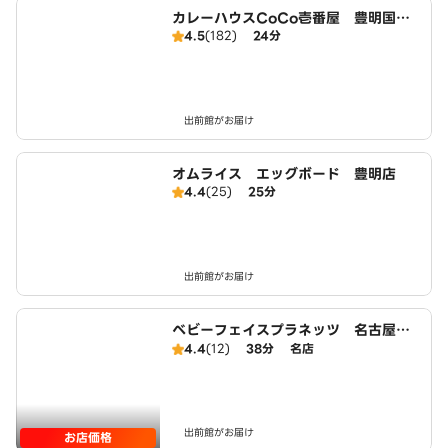
カレーハウスCoCo壱番屋 豊明国一
4.5
(182)
24分
店（SD）
出前館がお届け
オムライス エッグボード 豊明店
4.4
(25)
25分
出前館がお届け
ベビーフェイスプラネッツ 名古屋緑
店
4.4
(12)
38分
名店
出前館がお届け
お店価格