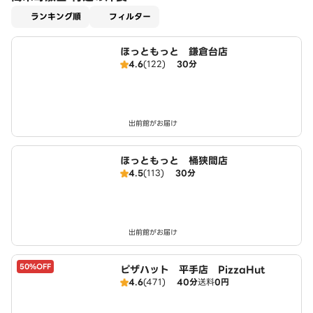
適用なし
ランキング順
フィルター
ほっともっと 鎌倉台店
4.6
(122)
30分
出前館がお届け
ほっともっと 桶狭間店
4.5
(113)
30分
出前館がお届け
50%OFF
ピザハット 平手店 PizzaHut
4.6
(471)
40分
送料
0円