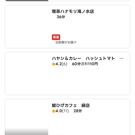
喫茶ハナモリ滝ノ水店
36分
新着
出前館がお届け
ハヤシ＆カレー ハッシュトマト 名
4.2
(6)
60分
送料
110円
古屋緑店
鯱ひげカフェ 緑店
4.0
(11)
28分