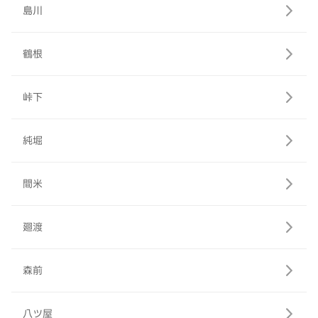
島川
鶴根
峠下
純堀
間米
廻渡
森前
八ツ屋