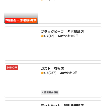
お店価格＋送料無料対象
ブラックビーフ 名古屋緑店
4.7
(12)
60分
送料
110円
50%OFF
ガスト 有松店
4.5
(767)
30分
送料
0円
大盛無料弁当有
ほっともっと 豊明新田町店