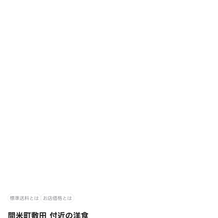
標準送料とは
お店価格とは
間米町敷田 付近の洋食