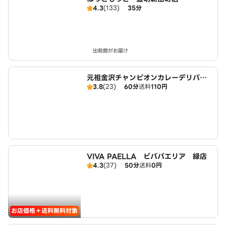
4.3
(133)
35分
出前館がお届け
元祖金沢チャンピオンカレーデリバリ
3.8
(23)
60分
送料
110円
ー 名古屋緑店
VIVA PAELLA ビバパエリア 緑店
4.3
(37)
50分
送料
0円
お店価格＋送料無料対象