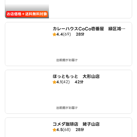
お店価格＋送料無料対象
カレーハウスCoCo壱番屋 緑区鴻仏
4.4
(69)
28分
目店（SD）
出前館がお届け
ほっともっと 大形山店
4.1
(42)
42分
出前館がお届け
コメダ珈琲店 姥子山店
4.5
(68)
28分