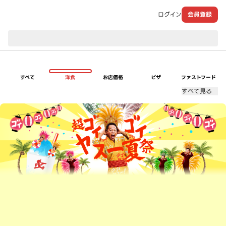
ログイン
会員登録
現在のお届け先：
すべて
洋食
お店価格
ピザ
ファストフード
すべて見る
超ゴイゴイヤスー夏祭