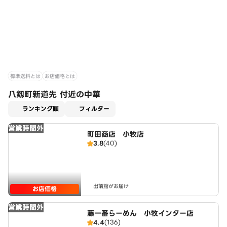
標準送料とは
お店価格とは
八剱町新道先 付近の中華
適用なし
ランキング順
フィルター
営業時間外
町田商店 小牧店
3.8
(40)
出前館がお届け
お店価格
営業時間外
藤一番らーめん 小牧インター店
4.4
(136)