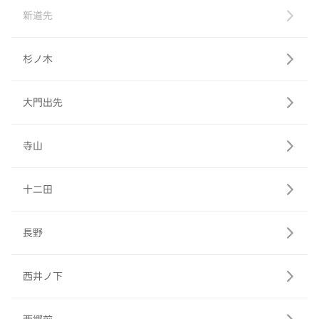
新道先
杉ノ木
大門出先
寺山
十二田
長野
西井ノ下