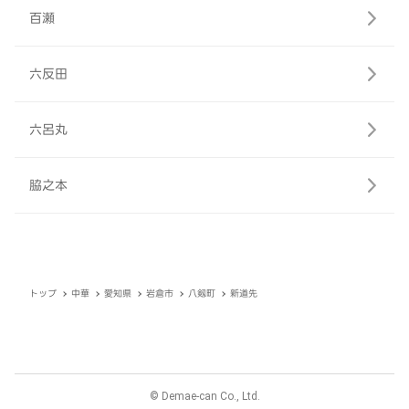
百瀬
六反田
六呂丸
脇之本
トップ
中華
愛知県
岩倉市
八剱町
新道先
© Demae-can Co., Ltd.