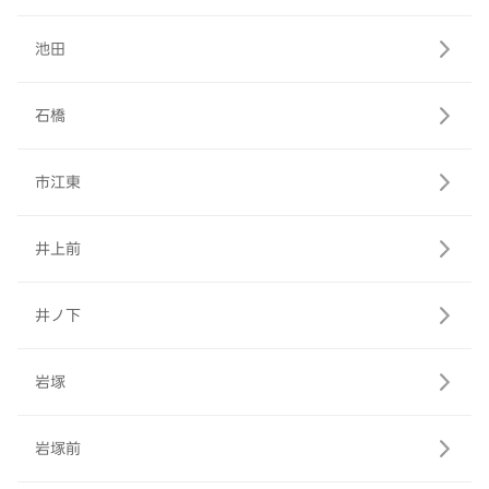
池田
石橋
市江東
井上前
井ノ下
岩塚
岩塚前