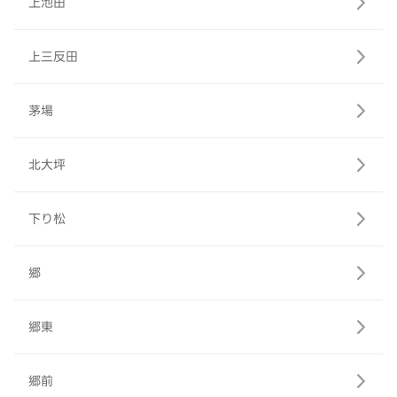
上池田
上三反田
茅場
北大坪
下り松
郷
郷東
郷前