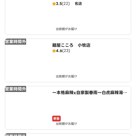
3.5
(22)
名店
出前館がお届け
営業時間外
麺屋こころ 小牧店
4.6
(23)
出前館がお届け
営業時間外
～本格麻辣x自家製春雨～白虎麻辣湯
小木西店
新着
出前館がお届け