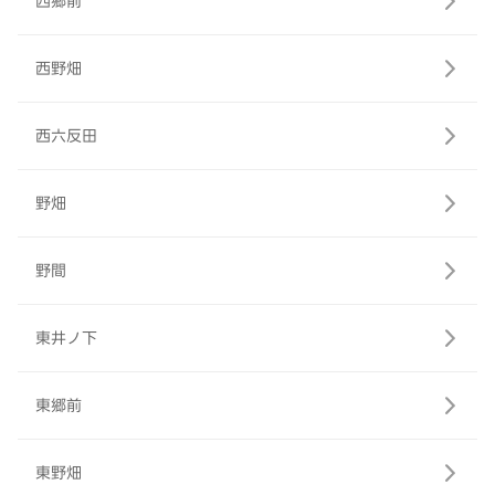
西郷前
西野畑
西六反田
野畑
野間
東井ノ下
東郷前
東野畑