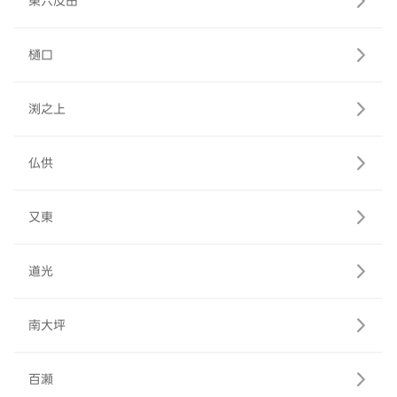
東六反田
樋口
渕之上
仏供
又東
道光
南大坪
百瀬