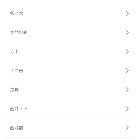
杉ノ木
大門出先
寺山
十二田
長野
西井ノ下
西郷前