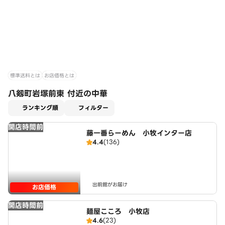
標準送料とは
お店価格とは
八剱町岩塚前東 付近の中華
適用なし
ランキング順
フィルター
開店時間前
藤一番らーめん 小牧インター店
4.4
(136)
出前館がお届け
お店価格
開店時間前
麺屋こころ 小牧店
4.6
(23)