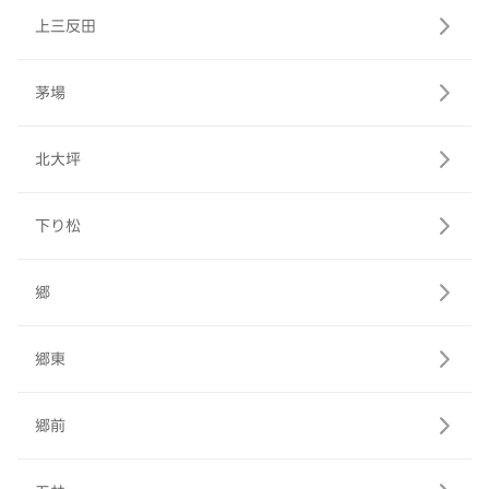
上三反田
茅場
北大坪
下り松
郷
郷東
郷前