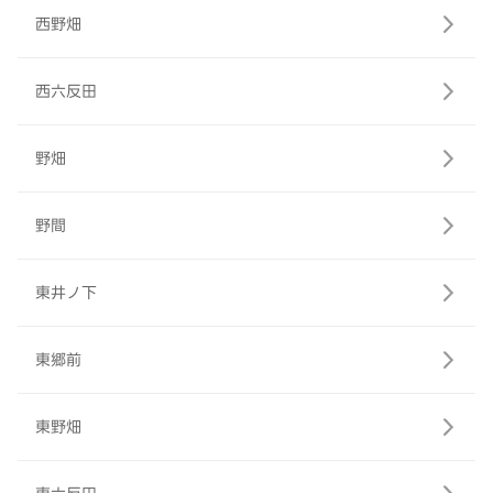
西野畑
西六反田
野畑
野間
東井ノ下
東郷前
東野畑