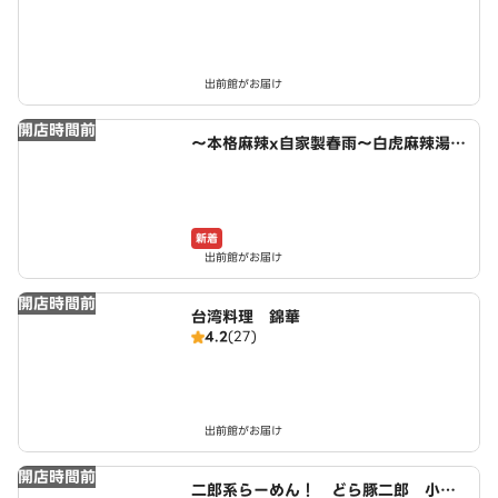
出前館がお届け
開店時間前
～本格麻辣x自家製春雨～白虎麻辣湯
小木西店
新着
出前館がお届け
開店時間前
台湾料理 錦華
4.2
(27)
出前館がお届け
開店時間前
二郎系らーめん！ どら豚二郎 小牧