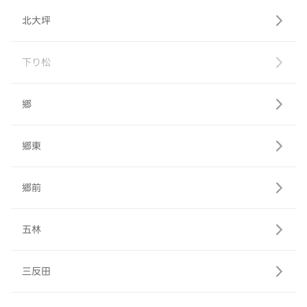
北大坪
下り松
郷
郷東
郷前
五林
三反田