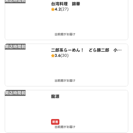
開店時間前
台湾料理 錦華
4.2
(27)
出前館がお届け
開店時間前
二郎系らーめん！ どら豚二郎 小牧
3.6
(30)
店
出前館がお届け
開店時間前
龍源
新着
出前館がお届け