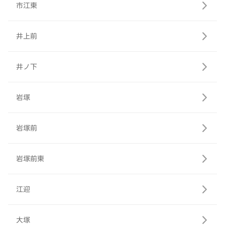
市江東
井上前
井ノ下
岩塚
岩塚前
岩塚前東
江迎
大塚