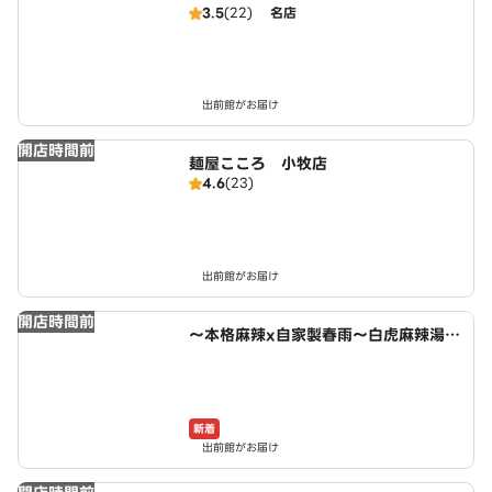
3.5
(22)
名店
出前館がお届け
開店時間前
麺屋こころ 小牧店
4.6
(23)
出前館がお届け
開店時間前
～本格麻辣x自家製春雨～白虎麻辣湯
小木西店
新着
出前館がお届け