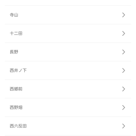
寺山
十二田
長野
西井ノ下
西郷前
西野畑
西六反田