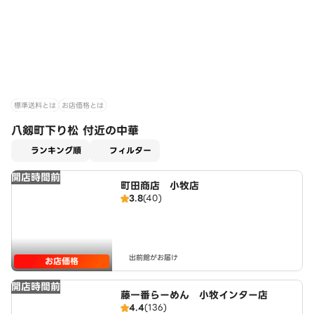
標準送料とは
お店価格とは
八剱町下り松 付近の中華
適用なし
ランキング順
フィルター
開店時間前
町田商店 小牧店
3.8
(40)
出前館がお届け
お店価格
開店時間前
藤一番らーめん 小牧インター店
4.4
(136)