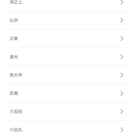
渕之上
仏供
又東
道光
南大坪
百瀬
六反田
六呂丸