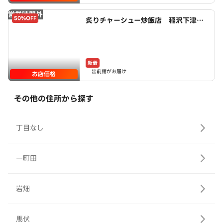
営業時間外
50%OFF
炙りチャーシュー炒飯店 稲沢下津
店 powered by LAWSON
新着
出前館がお届け
お店価格
その他の住所から探す
丁目なし
一町田
岩畑
馬伏