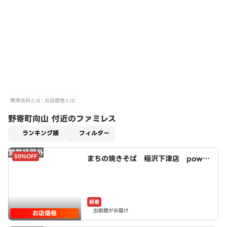
標準送料とは
お店価格とは
野寄町向山 付近のファミレス
適用なし
ランキング順
フィルター
営業時間外
50%OFF
まちの焼きそば 稲沢下津店 power
ed by LAWSON
新着
出前館がお届け
お店価格