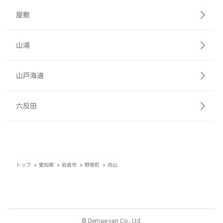
屋敷
山浦
山戸海道
六反田
トップ
愛知県
岩倉市
野寄町
向山
© Demae-can Co., Ltd.