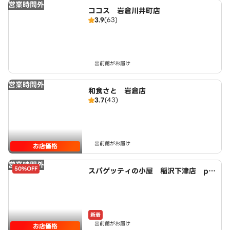
営業時間外
ココス 岩倉川井町店
3.9
(63)
出前館がお届け
営業時間外
和食さと 岩倉店
3.7
(43)
出前館がお届け
お店価格
営業時間外
50%OFF
スパゲッティの小屋 稲沢下津店 po
wered by LAWSON
新着
出前館がお届け
お店価格