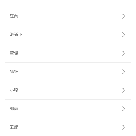
江向
海道下
萱場
狐畑
小稲
郷前
五郎