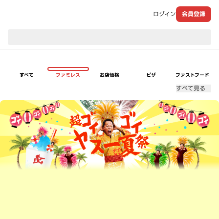
ログイン
会員登録
現在のお届け先：
すべて
ファミレス
お店価格
ピザ
ファストフード
すべて見る
超ゴイゴイヤスー夏祭