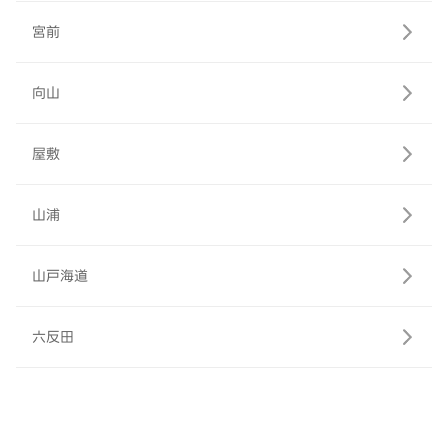
宮前
向山
屋敷
山浦
山戸海道
六反田