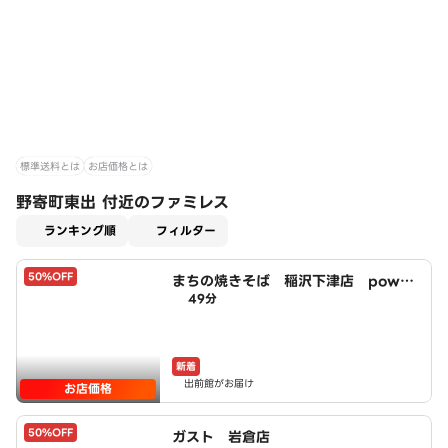
標準送料とは
お店価格とは
野寄町東出 付近のファミレス
適用なし
ランキング順
フィルター
50%OFF
まちの焼きそば 稲沢下津店 power
49分
ed by LAWSON
新着
出前館がお届け
お店価格
50%OFF
ガスト 岩倉店