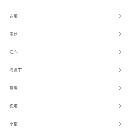
岩畑
馬伏
江向
海道下
萱場
狐畑
小稲