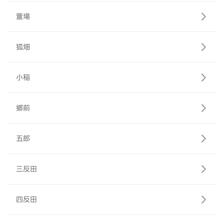
萱場
狐畑
小稲
郷前
五郎
三反田
四反田