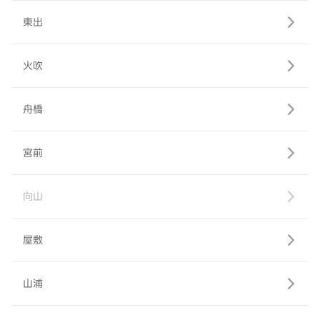
東出
火吹
舟橋
宮前
向山
屋敷
山浦