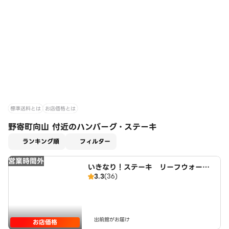
標準送料とは
お店価格とは
野寄町向山 付近のハンバーグ・ステーキ
適用なし
ランキング順
フィルター
営業時間外
いきなり！ステーキ リーフウォーク
3.3
(36)
稲沢店
出前館がお届け
お店価格