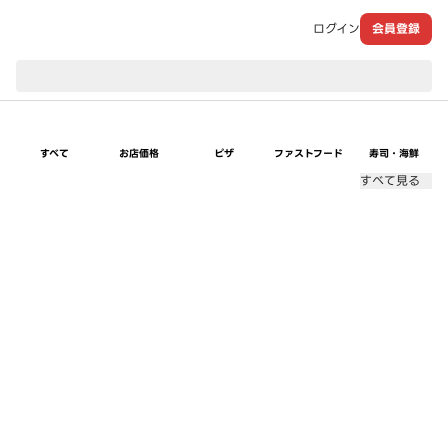
ログイン
会員登録
現在のお届け先：
すべて
お店価格
ピザ
ファストフード
寿司・海鮮
すべて見る