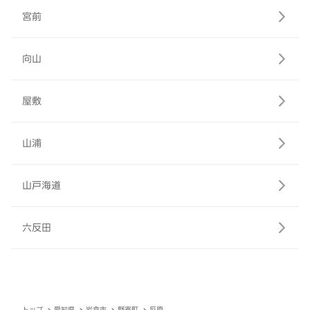
宮前
向山
屋敷
山浦
山戸海道
六反田
トップ
愛知県
岩倉市
野寄町
反原