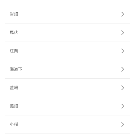
岩畑
馬伏
江向
海道下
萱場
狐畑
小稲