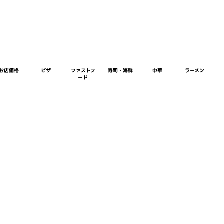
お店価格
ピザ
ファストフ
寿司・海鮮
中華
ラーメン
ード