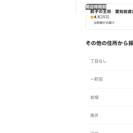
開店時間前
餃子の王将 愛知岩倉
4.1
(253)
出前館がお届け
その他の住所から
丁目なし
一町田
岩畑
馬伏