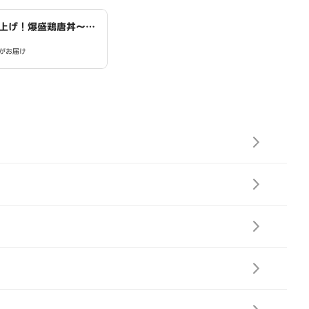
上げ！爆盛鶏唐丼～唐
一ミート 小木西店
がお届け