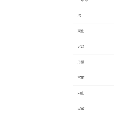
二本木
沼
東出
火吹
舟橋
宮前
向山
屋敷