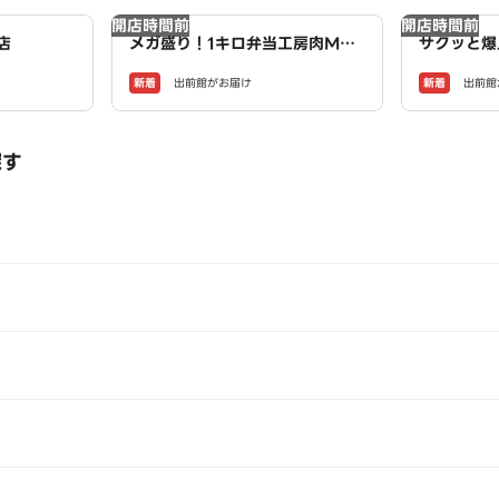
開店時間前
開店時間前
店
メガ盛り！1キロ弁当工房肉MA
サクッと爆
X！大盛りからあげお弁当 小木
揚げ商店鳥
新着
新着
出前館がお届け
出前館
西店
探す