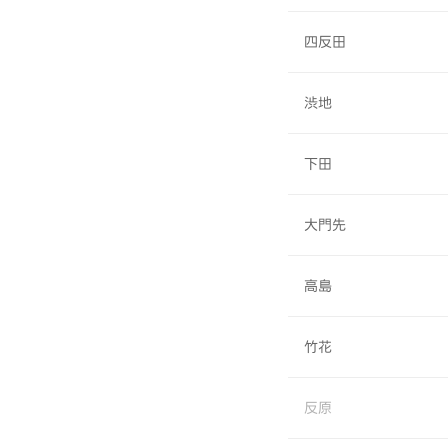
四反田
渋地
下田
大門先
高島
竹花
反原