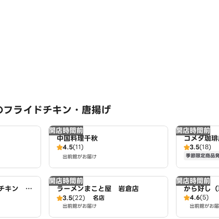
のフライドチキン・唐揚げ
開店時間前
開店時間前
中国料理千秋
コメダ珈琲
4.5
(11)
3.5
(18)
季節限定商品
出前館がお届け
開店時間前
開店時間前
チキン 岩
ラーメンまこと屋 岩倉店
から好し（
4.6
(5)
3.5
(22)
名店
出前館がお届け
出前館がお届