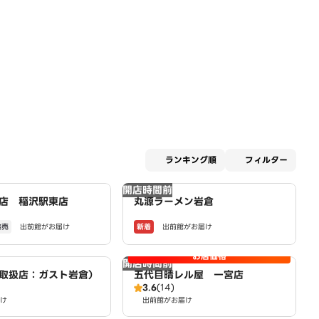
適用な
ランキング順
フィルター
開店時間前
店 稲沢駅東店
丸源ラーメン岩倉
発売
新着
出前館がお届け
出前館がお届け
お店価格
開店時間前
取扱店：ガスト岩倉）
五代目晴レル屋 一宮店
3.6
(14)
け
出前館がお届け