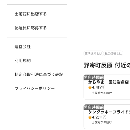
出前館に出店する
配達員に応募する
運営会社
標準送料とは
お店価格とは
利用規約
野寄町反原 付近
特定商取引法に基づく表記
開店時間前
からやま 愛知岩倉店
4.4
(94)
プライバシーポリシー
出前館がお届け
開店時間前
ケンタッキーフライド
4.2
(117)
倉店
出前館がお届け