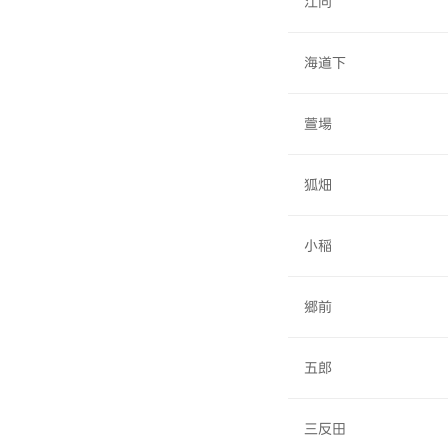
江向
海道下
萱場
狐畑
小稲
郷前
五郎
三反田