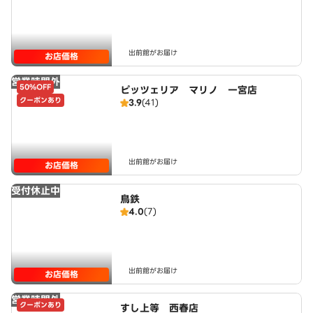
出前館がお届け
お店価格
営業時間外
50%OFF
ピッツェリア マリノ 一宮店
クーポンあり
3.9
(41)
出前館がお届け
お店価格
受付休止中
鳥鉄
4.0
(7)
出前館がお届け
お店価格
営業時間外
クーポンあり
すし上等 西春店