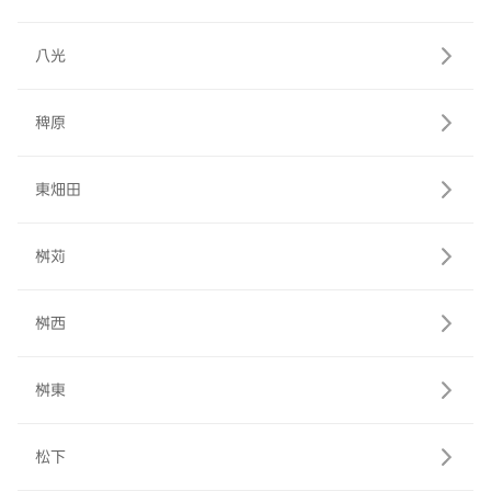
八光
稗原
東畑田
桝苅
桝西
桝東
松下