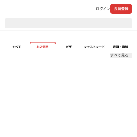
ログイン
会員登録
現在のお届け先：
すべて
お店価格
ピザ
ファストフード
寿司・海鮮
すべて見る