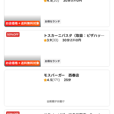
4.5
(20)
30分
送料
0円
ピザハット北名古屋徳重店）
お得なランチ
お店価格＋送料無料対象
50%OFF
トスカーニパスタ（取扱：ピザハット
3.9
(33)
30分
送料
0円
北名古屋徳重店）
お得なランチ
お店価格＋送料無料対象
モスバーガー 西春店
4.5
(171)
25分
出前館がお届け
50%OFF