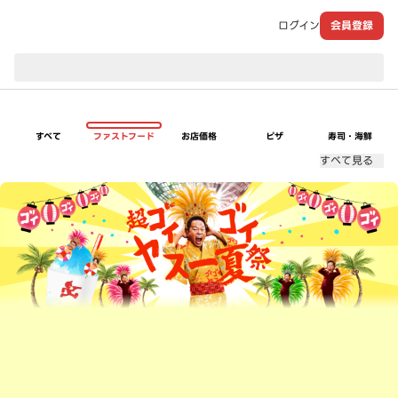
ログイン
会員登録
現在のお届け先：
すべて
ファストフード
お店価格
ピザ
寿司・海鮮
すべて見る
超ゴイゴイヤスー夏祭