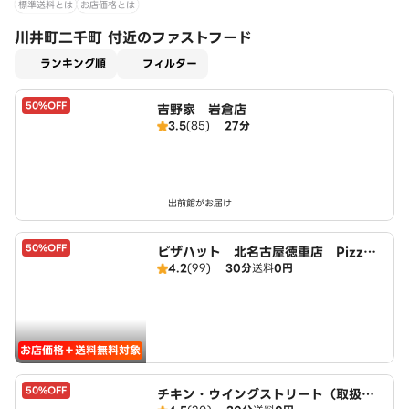
標準送料とは
お店価格とは
川井町二千町 付近のファストフード
適用なし
ランキング順
フィルター
50%OFF
吉野家 岩倉店
3.5
(85)
27分
出前館がお届け
50%OFF
ピザハット 北名古屋徳重店 PizzaH
4.2
(99)
30分
送料
0円
ut
お店価格＋送料無料対象
50%OFF
チキン・ウイングストリート（取扱：