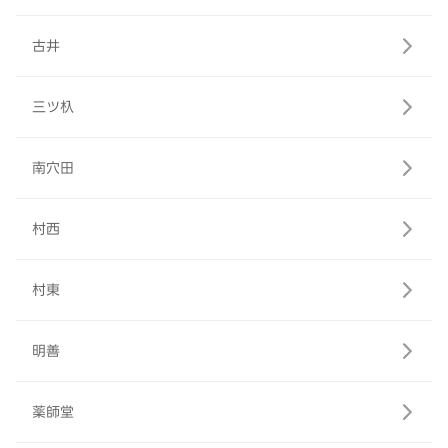
古井
三ツ杁
南穴田
村西
村東
明善
薬師堂