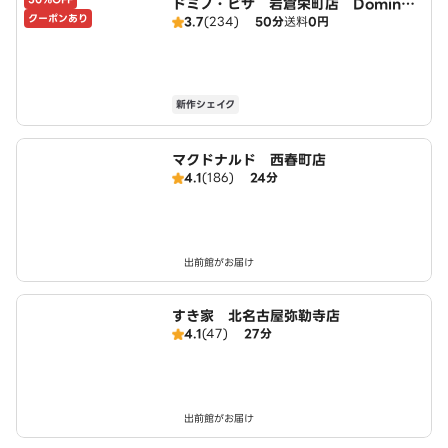
ドミノ・ピザ 岩倉栄町店 Domin
クーポンあり
3.7
(234)
50分
送料
0円
o's
新作シェイク
マクドナルド 西春町店
4.1
(186)
24分
出前館がお届け
すき家 北名古屋弥勒寺店
4.1
(47)
27分
出前館がお届け