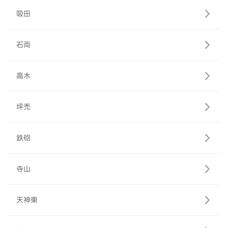
吸田
石両
高木
坪禿
鉄砲
寺山
天神東