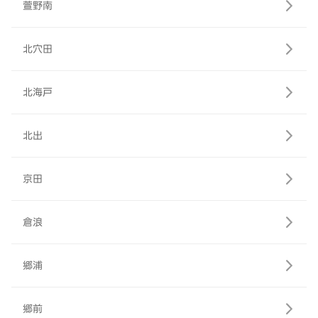
萱野南
北穴田
北海戸
北出
京田
倉浪
郷浦
郷前