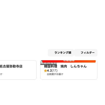
適用な
ランキング順
フィルター
お店価格
開店時間前
名古屋弥勒寺店
韓国料理 焼肉 しんちゃん
4.2
(17)
け
出前館がお届け