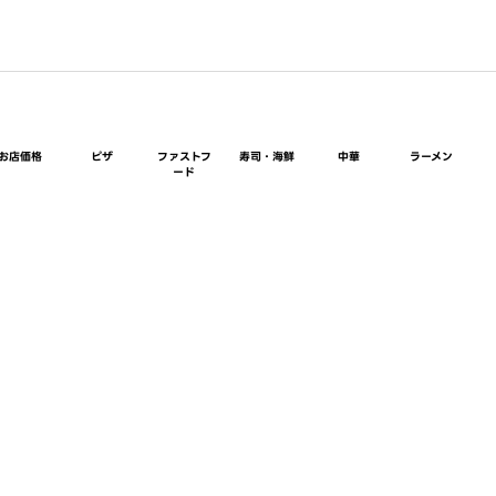
お店価格
ピザ
ファストフ
寿司・海鮮
中華
ラーメン
ード