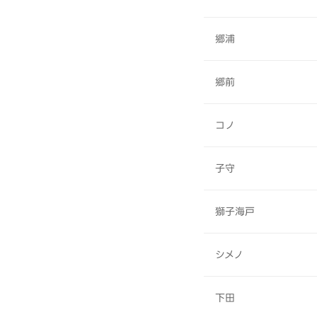
郷浦
郷前
コノ
子守
獅子海戸
シメノ
下田