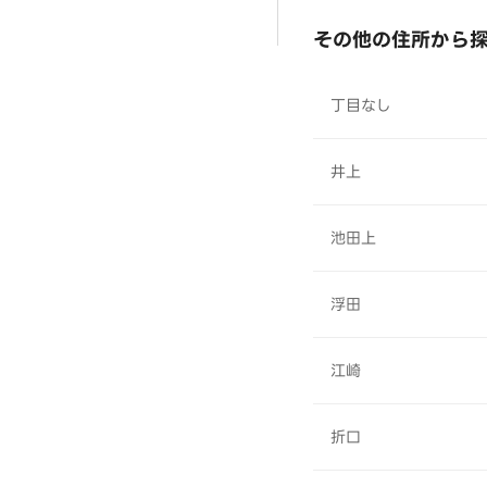
その他の住所から
丁目なし
井上
池田上
浮田
江崎
折口