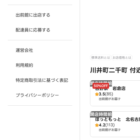
出前館に出店する
配達員に応募する
運営会社
標準送料とは
お店価格とは
利用規約
川井町二千町 付
特定商取引法に基づく表記
開店時間前
50%OFF
吉野家 岩倉店
3.5
(85)
プライバシーポリシー
出前館がお届け
開店時間前
ほっともっと 北名古
4.2
(113)
出前館がお届け