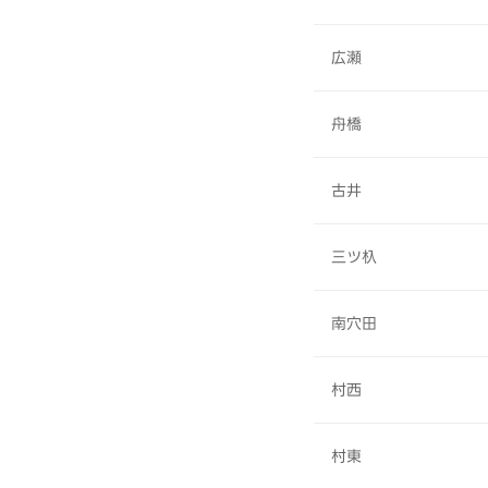
広瀬
舟橋
古井
三ツ杁
南穴田
村西
村東