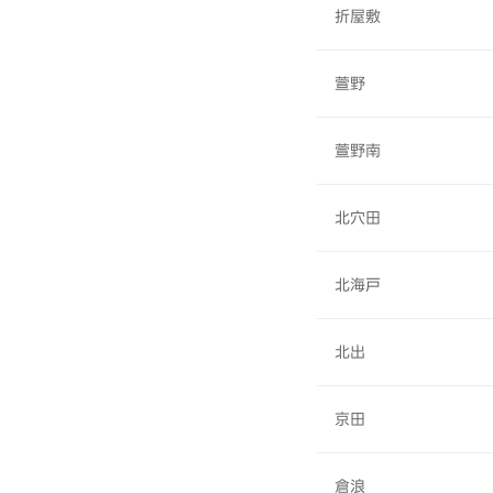
折屋敷
萱野
萱野南
北穴田
北海戸
北出
京田
倉浪