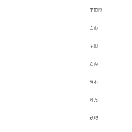
下田南
白山
吸田
石両
高木
坪禿
鉄砲