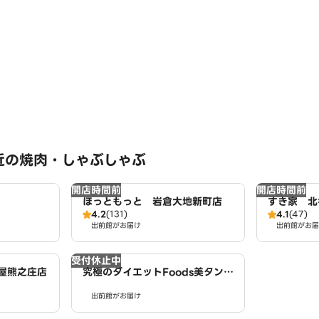
近の焼肉・しゃぶしゃぶ
開店時間前
開店時間前
ほっともっと 岩倉大地新町店
すき家 北
4.2
(131)
4.1
(47)
出前館がお届け
出前館がお届
受付休止中
屋熊之庄店
究極のダイエットFoods美タンパ
クラボ 西春店
出前館がお届け