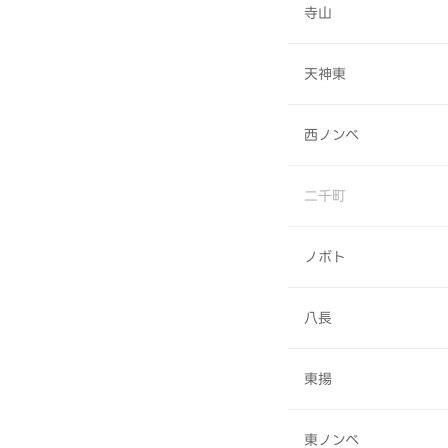
寺山
天神東
西ノンベ
二千町
ノボト
八長
東揚
東ノンベ