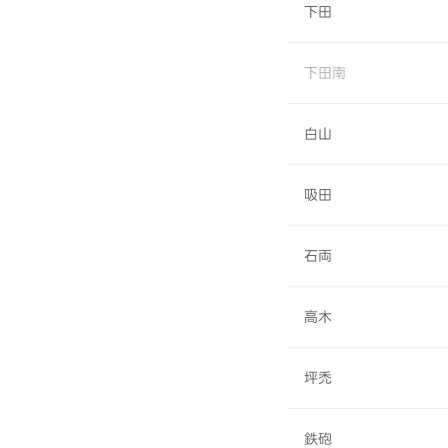
下田
下田南
白山
吸田
石両
高木
坪禿
鉄砲