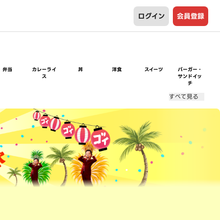
ログイン
会員登録
弁当
カレーライ
丼
洋食
スイーツ
バーガー・
ス
サンドイッ
チ
すべて見る