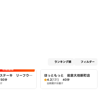
適用な
ランキング順
フィルター
お店価格
ステーキ リーフウォ
ほっともっと 岩倉大地新町店
50分
4.2
(131)
40分
け
出前館がお届け