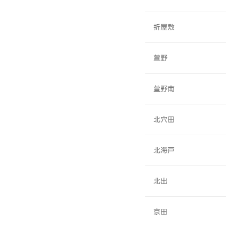
折屋敷
萱野
萱野南
北穴田
北海戸
北出
京田