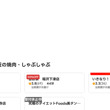
近の焼肉・しゃぶしゃぶ
50%OFF
吉野家 稲沢下津店
いきなり！
3.8
(69)
44分
3.3
(36)
ーク稲沢店
出前館がお届け
出前館がお届
受付休止中
寺店
究極のダイエットFoods美タンパ
クラボ 西春店