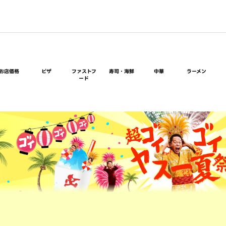
お店価格
ピザ
ファストフ
寿司・海鮮
中華
ラーメン
ード