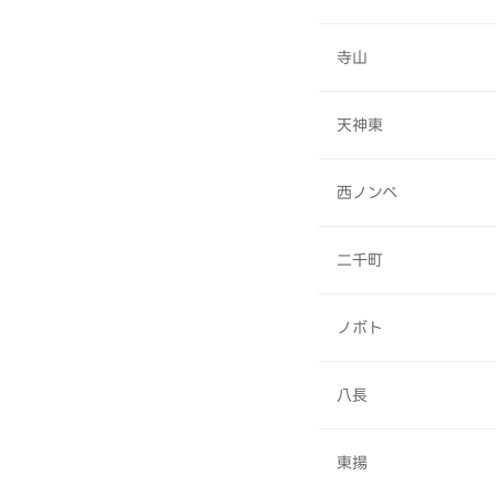
寺山
天神東
西ノンベ
二千町
ノボト
八長
東揚