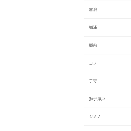
倉浪
郷浦
郷前
コノ
子守
獅子海戸
シメノ