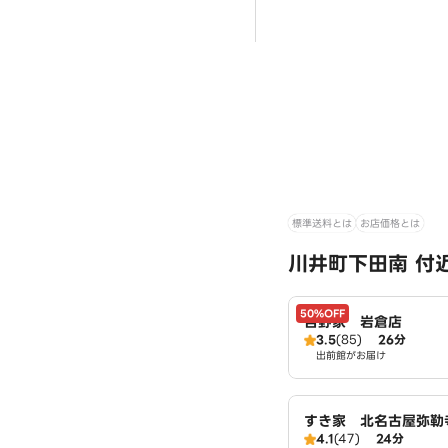
標準送料とは
お店価格とは
川井町下田南 付
50%OFF
吉野家 岩倉店
3.5
(85)
26分
出前館がお届け
すき家 北名古屋弥勒
4.1
(47)
24分