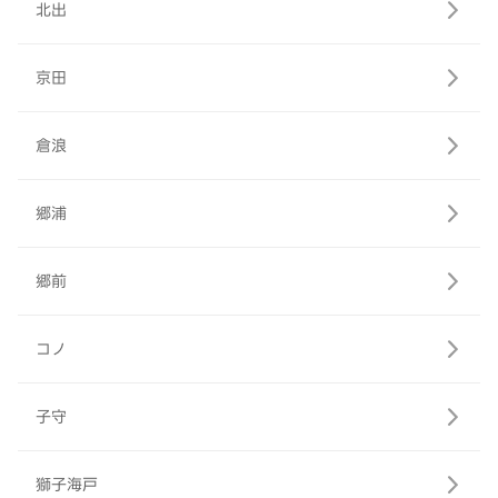
北出
京田
倉浪
郷浦
郷前
コノ
子守
獅子海戸