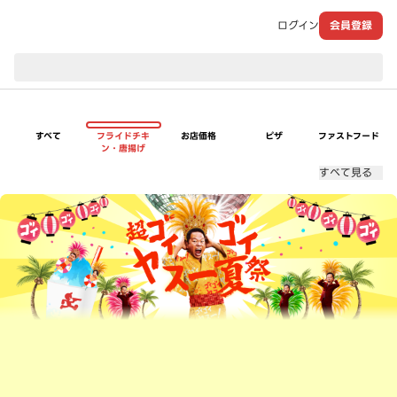
ログイン
会員登録
現在のお届け先：
すべて
フライドチキ
お店価格
ピザ
ファストフード
ン・唐揚げ
すべて見る
超ゴイゴイヤスー夏祭