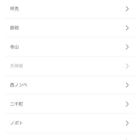
坪禿
鉄砲
寺山
天神東
西ノンベ
二千町
ノボト