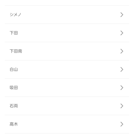
シメノ
下田
下田南
白山
吸田
石両
高木