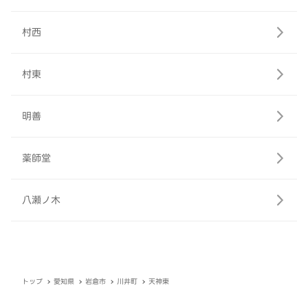
村西
村東
明善
薬師堂
八瀬ノ木
トップ
愛知県
岩倉市
川井町
天神東