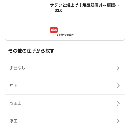
サクッと爆上げ！爆盛鶏唐丼～唐揚げ
33分
商店鳥一ミート 小木西店
新着
出前館がお届け
その他の住所から探す
丁目なし
井上
池田上
浮田