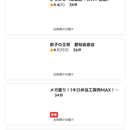
4.6
(5)
24分
出前館がお届け
餃子の王将 愛知岩倉店
4.1
(253)
26分
出前館がお届け
メガ盛り！1キロ弁当工房肉MAX！大
34分
盛りからあげお弁当 小木西店
新着
出前館がお届け