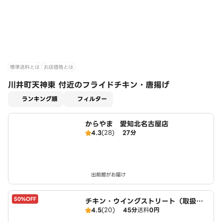
標準送料とは
お店価格とは
川井町天神東 付近のフライドチキン・唐揚げ
適用なし
ランキング順
フィルター
からやま 愛知北名古屋店
4.3
(28)
27分
出前館がお届け
50%OFF
チキン・ウイングストリート（取扱：
4.5
(20)
45分
送料
0円
ピザハット北名古屋徳重店）