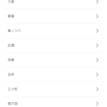
八長
東揚
東ノンベ
広瀬
舟橋
古井
三ツ杁
南穴田