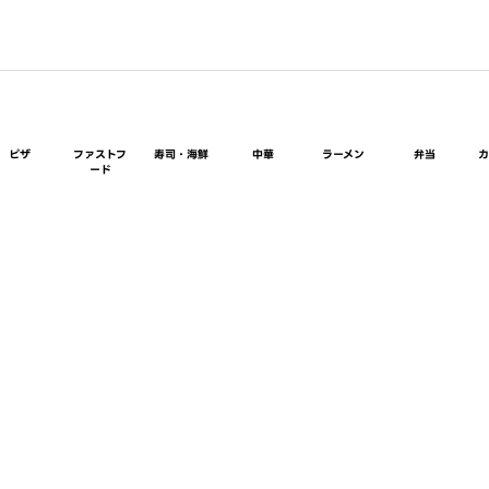
ピザ
ファストフ
寿司・海鮮
中華
ラーメン
弁当
ード