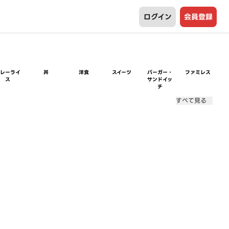
ログイン
会員登録
カレーライ
丼
洋食
スイーツ
バーガー・
ファミレス
ス
サンドイッ
チ
すべて見る