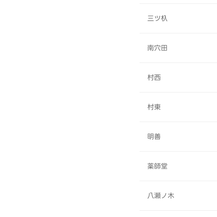
三ツ杁
南穴田
村西
村東
明善
薬師堂
八瀬ノ木