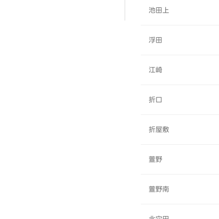
池田上
浮田
江崎
折口
折屋敷
萱野
萱野南