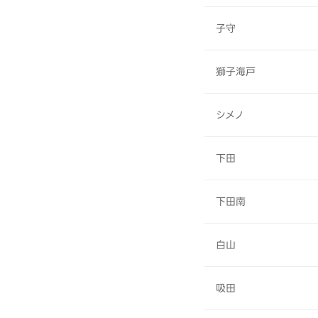
子守
獅子海戸
シメノ
下田
下田南
白山
吸田