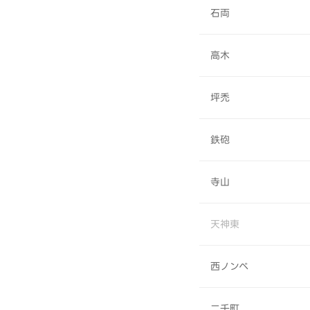
石両
高木
坪禿
鉄砲
寺山
天神東
西ノンベ
二千町