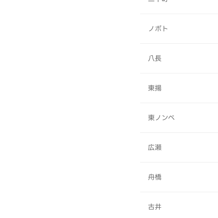
ノボト
八長
東揚
東ノンベ
広瀬
舟橋
古井