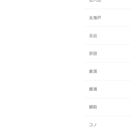
北穴田
北海戸
北出
京田
倉浪
郷浦
郷前
コノ