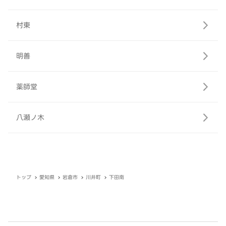
村東
明善
薬師堂
八瀬ノ木
トップ
愛知県
岩倉市
川井町
下田南