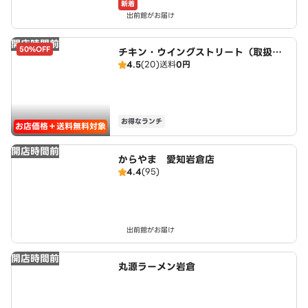
新着
出前館がお届け
開店時間前
50%OFF
チキン・ウイングストリート（取扱：
4.5
(20)
送料
0円
ピザハット北名古屋徳重店）
お得なランチ
お店価格＋送料無料対象
開店時間前
からやま 愛知岩倉店
4.4
(95)
出前館がお届け
開店時間前
丸源ラーメン岩倉