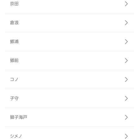
京田
倉浪
郷浦
郷前
コノ
子守
獅子海戸
シメノ