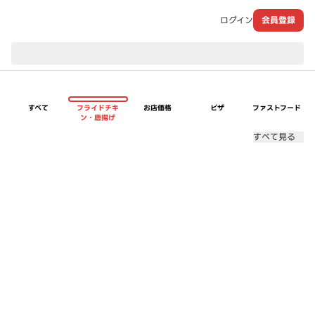
ログイン
会員登録
現在のお届け先：
すべて
フライドチキ
お店価格
ピザ
ファストフード
ン・唐揚げ
すべて見る