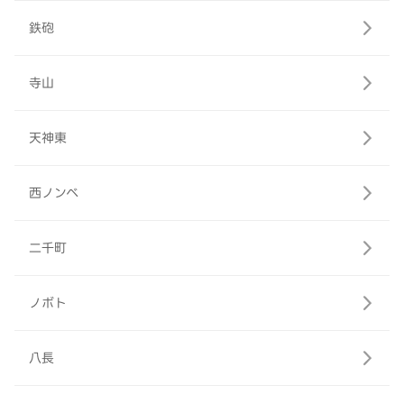
鉄砲
寺山
天神東
西ノンベ
二千町
ノボト
八長