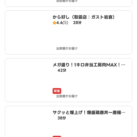
出前館がお届け
から好し（取扱店：ガスト岩倉）
4.6
(5)
28分
出前館がお届け
メガ盛り！1キロ弁当工房肉MAX！大
42分
盛りからあげお弁当 小木西店
新着
出前館がお届け
サクッと爆上げ！爆盛鶏唐丼～唐揚げ
38分
商店鳥一ミート 小木西店