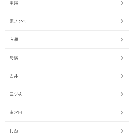
東揚
東ノンベ
広瀬
舟橋
古井
三ツ杁
南穴田
村西