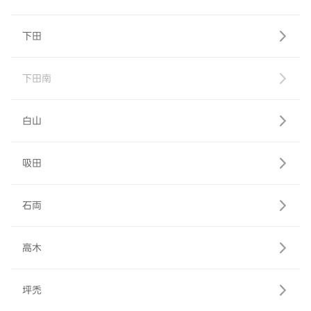
下田
下田南
白山
吸田
石両
高木
坪禿