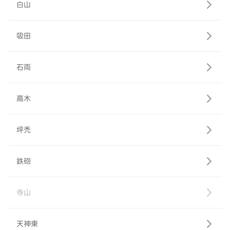
白山
吸田
石両
高木
坪禿
鉄砲
寺山
天神東