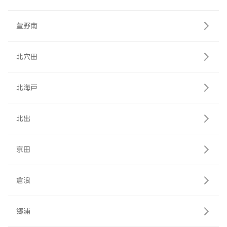
萱野南
北穴田
北海戸
北出
京田
倉浪
郷浦