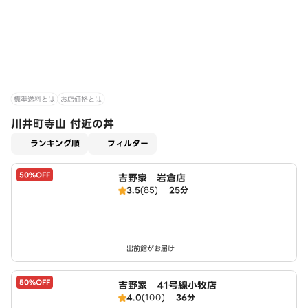
標準送料とは
お店価格とは
川井町寺山 付近の丼
適用なし
ランキング順
フィルター
50%OFF
吉野家 岩倉店
3.5
(85)
25分
出前館がお届け
50%OFF
吉野家 41号線小牧店
4.0
(100)
36分