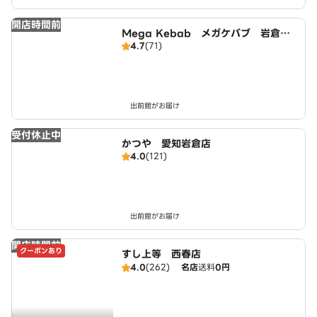
開店時間前
Mega Kebab メガケバブ 岩倉
4.7
(71)
店 Halal ハラール
出前館がお届け
受付休止中
かつや 愛知岩倉店
4.0
(121)
出前館がお届け
開店時間前
クーポンあり
すし上等 西春店
4.0
(262)
名店
送料
0円