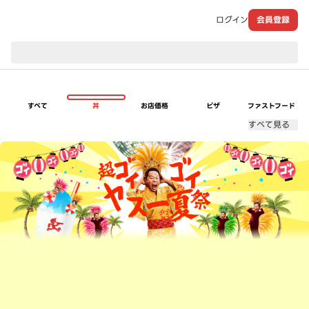
ログイン
会員登録
現在のお届け先：
すべて
丼
お店価格
ピザ
ファストフード
すべて見る
超ゴイゴイヤスー夏祭