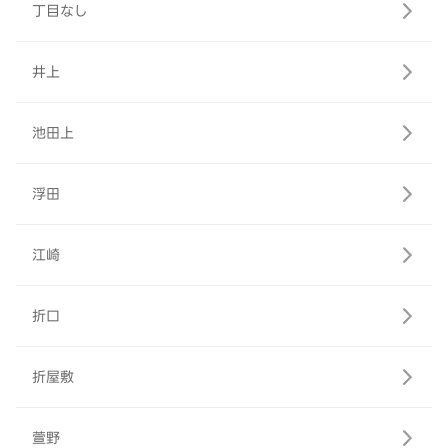
丁目なし
井上
池田上
浮田
江崎
折口
折屋敷
萱野