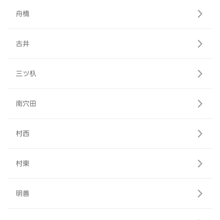
舟橋
古井
三ツ杁
南穴田
村西
村東
明善