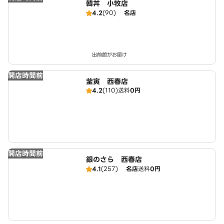
韓丼 小牧店
4.2
(90)
名店
出前館がお届け
開店時間前
釜寅 西春店
4.2
(110)
送料
0円
開店時間前
銀のさら 西春店
4.1
(257)
名店
送料
0円