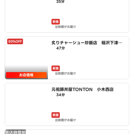
35分
商店鳥一ミート 小木西店
新着
出前館がお届け
50%OFF
炙りチャーシュー炒飯店 稲沢下津
47分
店 powered by LAWSON
新着
出前館がお届け
お店価格
元祖豚丼屋TONTON 小木西店
34分
新着
出前館がお届け
開店時間前