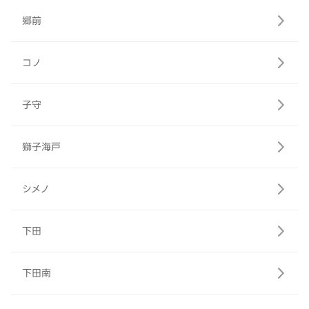
郷前
コノ
子守
獅子海戸
シメノ
下田
下田南