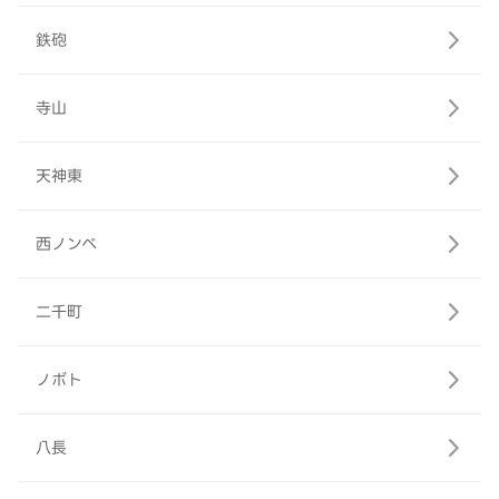
鉄砲
寺山
天神東
西ノンベ
二千町
ノボト
八長