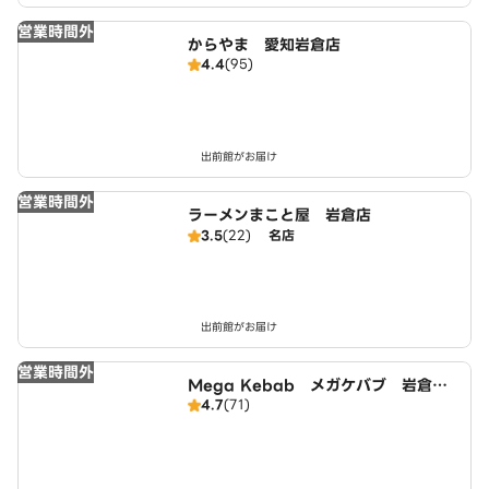
営業時間外
からやま 愛知岩倉店
4.4
(95)
出前館がお届け
営業時間外
ラーメンまこと屋 岩倉店
3.5
(22)
名店
出前館がお届け
営業時間外
Mega Kebab メガケバブ 岩倉
4.7
(71)
店 Halal ハラール