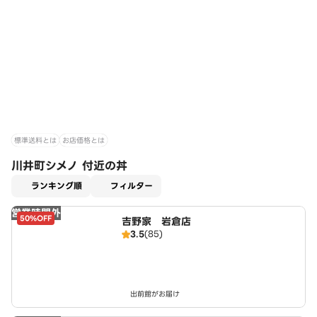
標準送料とは
お店価格とは
川井町シメノ 付近の丼
適用なし
ランキング順
フィルター
営業時間外
50%OFF
吉野家 岩倉店
3.5
(85)
出前館がお届け