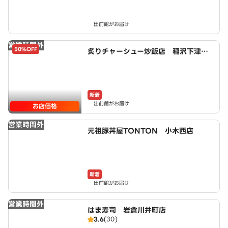
出前館がお届け
営業時間外
50%OFF
炙りチャーシュー炒飯店 稲沢下津
店 powered by LAWSON
新着
出前館がお届け
お店価格
営業時間外
元祖豚丼屋TONTON 小木西店
新着
出前館がお届け
営業時間外
はま寿司 岩倉川井町店
3.6
(30)