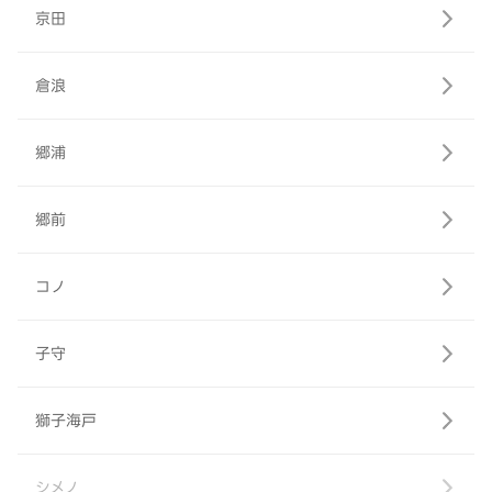
京田
倉浪
郷浦
郷前
コノ
子守
獅子海戸
シメノ