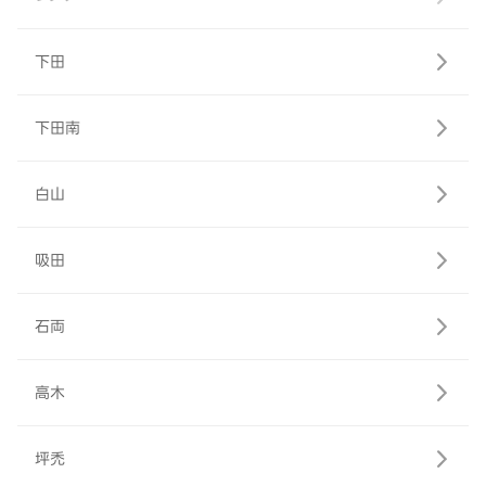
下田
下田南
白山
吸田
石両
高木
坪禿