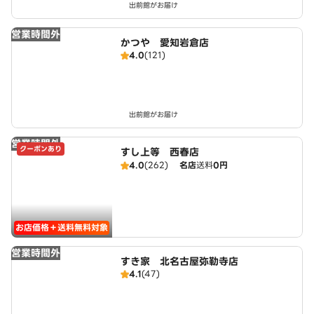
出前館がお届け
営業時間外
かつや 愛知岩倉店
4.0
(121)
出前館がお届け
営業時間外
クーポンあり
すし上等 西春店
4.0
(262)
名店
送料
0円
お店価格＋送料無料対象
営業時間外
すき家 北名古屋弥勒寺店
4.1
(47)