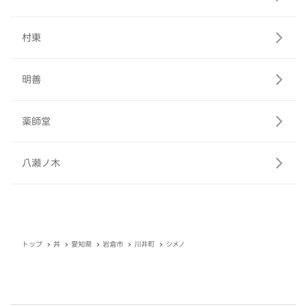
村東
明善
薬師堂
八瀬ノ木
トップ
丼
愛知県
岩倉市
川井町
シメノ