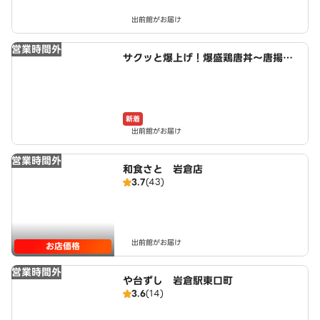
出前館がお届け
営業時間外
サクッと爆上げ！爆盛鶏唐丼～唐揚げ
商店鳥一ミート 小木西店
新着
出前館がお届け
営業時間外
和食さと 岩倉店
3.7
(43)
出前館がお届け
お店価格
営業時間外
や台ずし 岩倉駅東口町
3.6
(14)