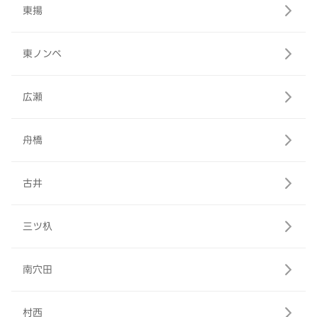
東揚
東ノンベ
広瀬
舟橋
古井
三ツ杁
南穴田
村西