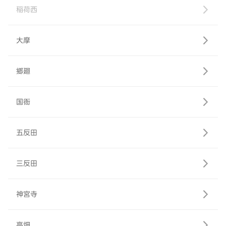
稲荷西
大摩
郷廻
国衙
五反田
三反田
神宮寺
高畑