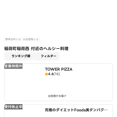
標準送料とは
お店価格とは
稲荷町稲荷西 付近のヘルシー料理
適用なし
ランキング順
フィルター
営業時間外
TOWER PIZZA
4.6
(16)
出前館がお届け
受付休止中
究極のダイエットFoods美タンパクラ
ボ 小牧インター店