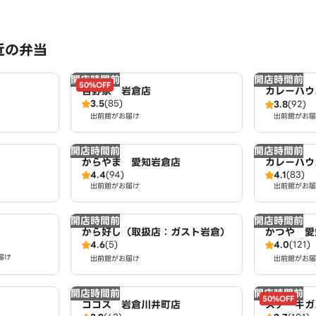
近の弁当
開店時間前
開店時間前
50%OFF
吉野家 岩倉店
カレーハウ
3.5
(85)
弥生町店（
3.8
(92)
出前館がお届け
出前館がお届
開店時間前
開店時間前
からやま 愛知岩倉店
カレーハウ
4.4
(94)
4.1
(83)
店（SD）
出前館がお届け
出前館がお届
開店時間前
開店時間前
から好し（取扱店：ガスト岩倉）
かつや 愛
4.6
(5)
4.0
(121)
届け
出前館がお届け
出前館がお届
開店時間前
開店時間前
50%OFF
ココス 岩倉川井町店
ステーキガ