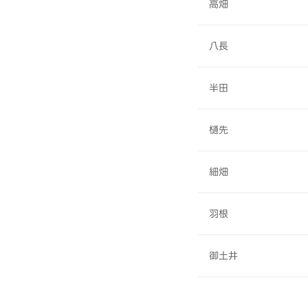
高畑
八長
半田
樋先
細畑
羽根
御土井