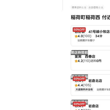
標準送料とは
お店価格とは
稲荷町稲荷西 付
50%OFF
吉野家 41号線小牧店
4.0
(100)
34分
出前館がお届け
開店時間前
釜寅 西春店
4.2
(110)
送料
0円
開店時間前
50%OFF
ガスト 岩倉北店
4.4
(105)
大盛無料弁当有
出前館がお
開店時間前
50%OFF
ガスト 岩倉店