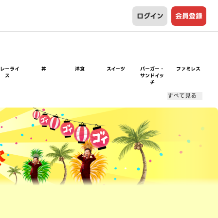
ログイン
会員登録
カレーライ
丼
洋食
スイーツ
バーガー・
ファミレス
ス
サンドイッ
チ
すべて見る