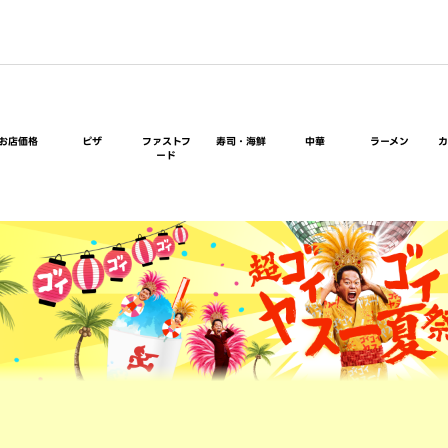
お店価格
ピザ
ファストフ
寿司・海鮮
中華
ラーメン
ード