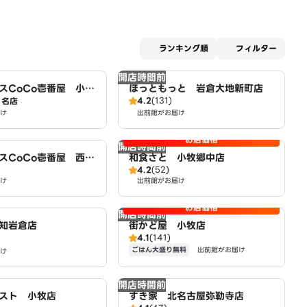
適用な
ランキング順
フィルター
開店時間前
スCoCo壱番屋 小牧
ほっともっと 岩倉大地新町店
4.2
(131)
SD）
名店
け
出前館がお届け
お店価格
開店時間前
スCoCo壱番屋 西春
和食さと 小牧郷中店
4.2
(52)
け
出前館がお届け
お店価格
開店時間前
知岩倉店
街かど屋 小牧店
4.1
(141)
ごはん大盛り無料
出前館がお届け
け
開店時間前
スト 小牧店
すき家 北名古屋弥勒寺店