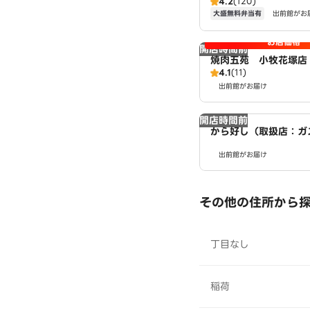
4.2
(120)
大盛無料弁当有
出前館がお
お店価格
開店時間前
焼肉五苑 小牧花塚店
4.1
(11)
出前館がお届け
開店時間前
から好し（取扱店：ガ
北）
出前館がお届け
その他の住所から
丁目なし
稲荷