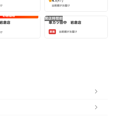
4.1
(47)
け
出前館がお届け
お店価格
開店時間前
岩倉店
串カツ田中 岩倉店
新着
出前館がお届け
け