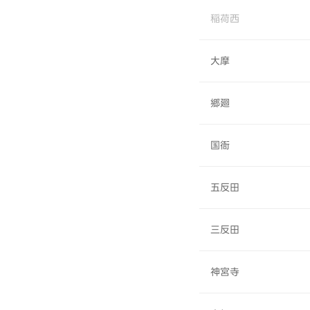
稲荷西
大摩
郷廻
国衙
五反田
三反田
神宮寺