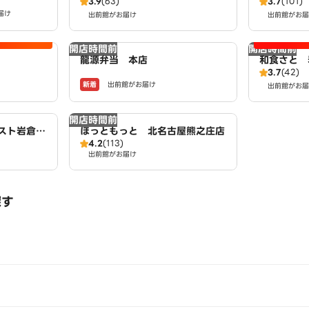
3.9
(63)
3.7
(101)
届け
出前館がお届け
出前館がお届
開店時間前
開店時間前
龍源弁当 本店
和食さと 
3.7
(42)
新着
出前館がお届け
出前館がお届
開店時間前
スト岩倉
ほっともっと 北名古屋熊之庄店
4.2
(113)
出前館がお届け
探す