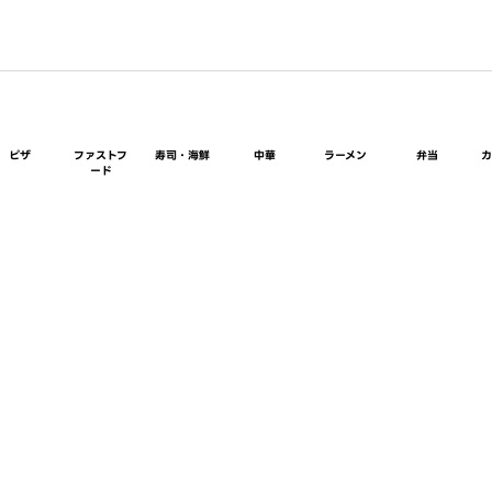
ピザ
ファストフ
寿司・海鮮
中華
ラーメン
弁当
ード