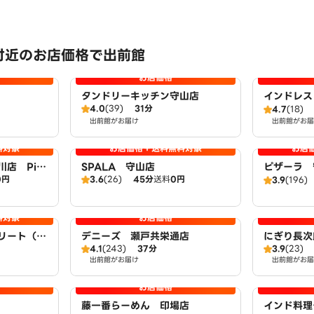
付近のお店価格で出前館
お店価格
タンドリーキッチン守山店
インドレス
4.0
(39)
31分
4.7
(18)
出前館がお届け
出前館がお届
料対象
お店価格＋送料無料対象
お店
店 Pizz
SPALA 守山店
ピザーラ 
0円
3.6
(26)
45分
送料
0円
3.9
(196)
料対象
お店価格
リート（取
デニーズ 瀬戸共栄通店
にぎり長次
4.1
(243)
37分
3.9
(23)
渋川店）
出前館がお届け
出前館がお届
お店価格
藤一番らーめん 印場店
インド料理