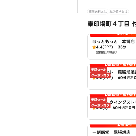
標準送料とは
お店価格とは
東印場町４丁目 
お店価格
ほっともっと 本郷店
4.4
(292)
33分
出前館がお届け
お店価格＋送料無
半額セール
ピザハット 尾張旭渋川
クーポンあり
4.0
(577)
60分
送料
aHut
お店価格＋送料無
半額セール
チキン・ウイングスト
クーポンあり
4.3
(6)
60分
送料
0円
扱：ピザハット尾張旭
お店価格
一刻魁堂 尾張旭店