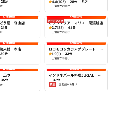
28分
店
4.6
(106)
28分
名店
け
出前館がお届け
お店価格
お店価格
クーポンあり
どう屋 守山店
ピッツェリア マリノ 尾張旭店
31分
3.7
(88)
44分
け
出前館がお届け
お店価格
お店価格
萬来館 本店
ロコモコ＆カラアゲプレート O
30分
1.0
(1)
33分
n Fleek cafe ～Loco moco
け
出前館がお届け
＆ Chicken plate～
お店価格
お店価格
 迅や
インドネパール料理JUGAL ジ
36分
37分
ュガル
新着
出前館がお届け
け