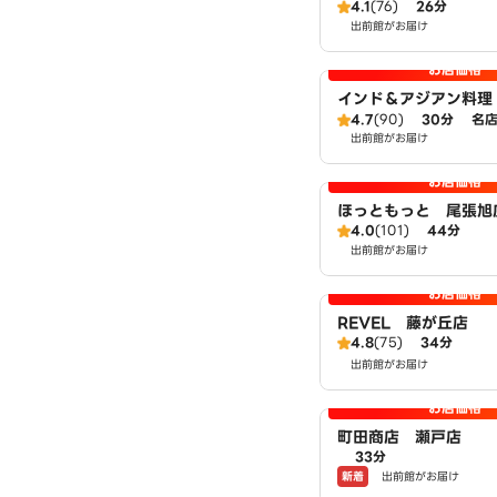
4.1
(76)
26分
出前館がお届け
お店価格
インド＆アジアン料
晴丘店
4.7
(90)
30分
名
出前館がお届け
お店価格
ほっともっと 尾張旭
4.0
(101)
44分
出前館がお届け
お店価格
REVEL 藤が丘店
4.8
(75)
34分
出前館がお届け
お店価格
町田商店 瀬戸店
33分
新着
出前館がお届け