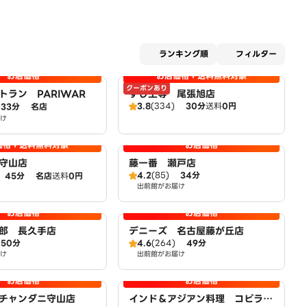
適用な
ランキング順
フィルター
お店価格
お店価格＋送料無料対象
クーポンあり
トラン PARIWAR
すし上等 尾張旭店
3.8
(334)
30分
送料
0円
33分
名店
け
価格＋送料無料対象
お店価格
守山店
藤一番 瀬戸店
4.2
(85)
34分
45分
名店
送料
0円
出前館がお届け
お店価格
お店価格
郎 長久手店
デニーズ 名古屋藤が丘店
50分
4.6
(264)
49分
け
出前館がお届け
お店価格
お店価格
チャンダニ守山店
インド＆アジアン料理 コピラ本