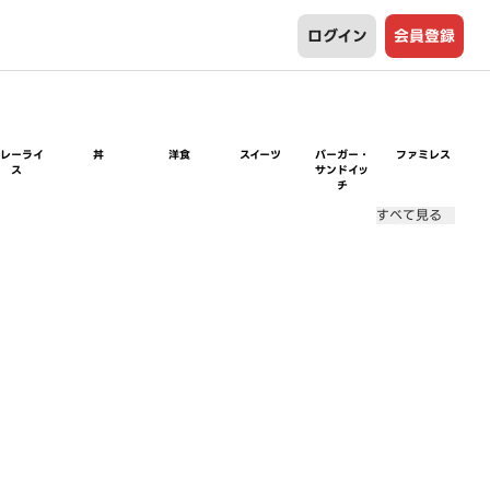
ログイン
会員登録
カレーライ
丼
洋食
スイーツ
バーガー・
ファミレス
ス
サンドイッ
チ
すべて見る