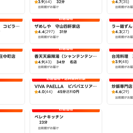
3.9
(64)
32分
4.7
(35)
出前館がお届け
出前館がお届
お店価格
理 コピラ
ザめしや 守山四軒家店
ラー麺ずん
4.4
(297)
31分
4.3
(27)
店
出前館がお届け
出前館がお届
お店価格
庄中町店
香天天麻辣湯（シャンテンテンマ
台湾料理 
3.9
(48)
ーラータン）
4.9
(43)
34分
名店
出前館がお届け
出前館がお届
お店価格＋送料無料対象
VIVA PAELLA ビバパエリア
炒飯専門店
4.0
(44)
45分
送料
0円
4.6
(29)
守山店
出前館がお届
お店価格
ペレナキッチン
23分
出前館がお届け