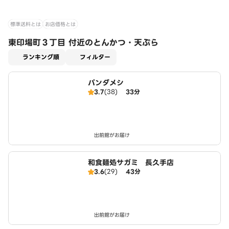
標準送料とは
お店価格とは
東印場町３丁目 付近のとんかつ・天ぷら
適用なし
ランキング順
フィルター
パンダメシ
3.7
(38)
33分
出前館がお届け
和食麺処サガミ 長久手店
3.6
(29)
43分
出前館がお届け