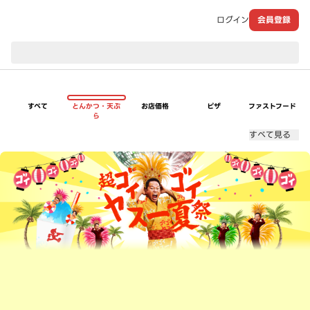
ログイン
会員登録
現在のお届け先：
すべて
とんかつ・天ぷ
お店価格
ピザ
ファストフード
ら
すべて見る
超ゴイゴイヤスー夏祭