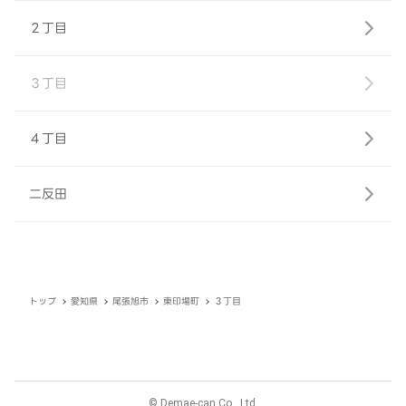
２丁目
３丁目
４丁目
二反田
トップ
愛知県
尾張旭市
東印場町
３丁目
© Demae-can Co., Ltd.