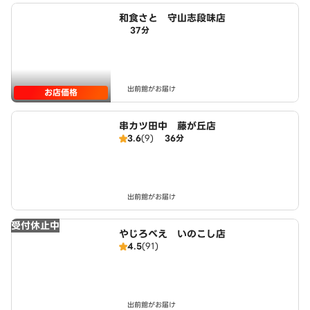
和食さと 守山志段味店
37分
出前館がお届け
お店価格
串カツ田中 藤が丘店
3.6
(9)
36分
出前館がお届け
受付休止中
やじろべえ いのこし店
4.5
(91)
出前館がお届け