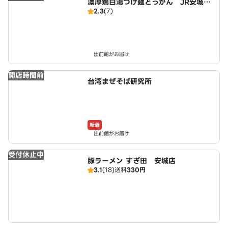
濃厚鶏白湯つけ麺どっかん JR安城南
2.3
(7)
口駅前店
出前館がお届け
開店時間前
台湾まぜそば研究所
新着
出前館がお届け
受付休止中
豚ラーメン すぎ田 安城店
3.1
(18)
送料
330円