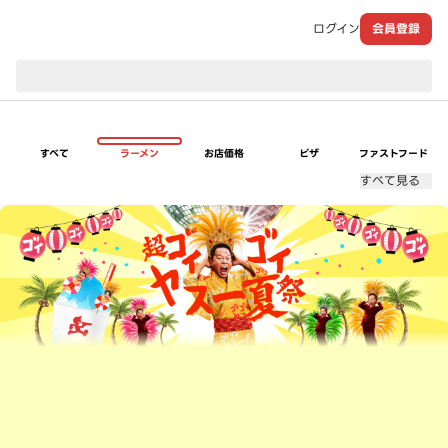
ログイン
会員登録
現在のお届け先：
すべて
ラーメン
お店価格
ピザ
ファストフード
すべて見る
超ゴイゴイヤスー夏祭