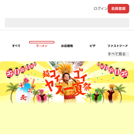
ログイン
会員登録
現在のお届け先：
すべて
ラーメン
お店価格
ピザ
ファストフード
すべて見る
超ゴイゴイヤスー夏祭