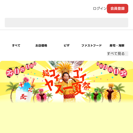
ログイン
会員登録
現在のお届け先：
すべて
お店価格
ピザ
ファストフード
寿司・海鮮
すべて見る
超ゴイゴイヤスー夏祭