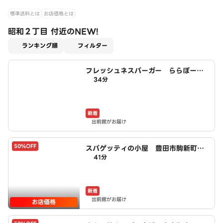
標準送料とは
お店価格とは
昭和２丁目 付近のNEW!
適用なし
ランキング順
フィルター
フレッシュネスバーガー ららぽーと
34分
安城店
新着
出前館がお届け
50%OFF
スパゲッティの小屋 豊田市駒新町
41分
店 powered by LAWSON
新着
出前館がお届け
お店価格