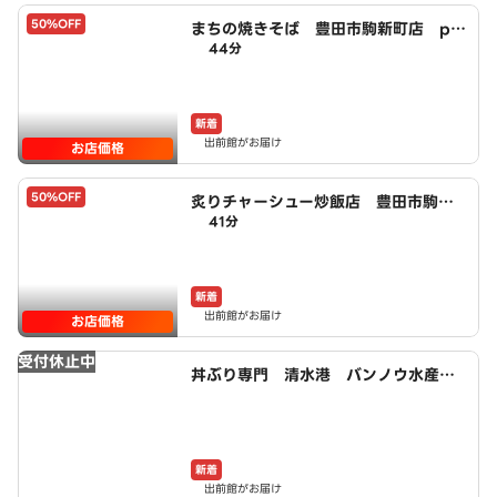
50%OFF
まちの焼きそば 豊田市駒新町店 po
44分
wered by LAWSON
新着
出前館がお届け
お店価格
50%OFF
炙りチャーシュー炒飯店 豊田市駒新
41分
町店 powered by LAWSON
新着
出前館がお届け
お店価格
受付休止中
丼ぶり専門 清水港 バンノウ水産
安城店
新着
出前館がお届け