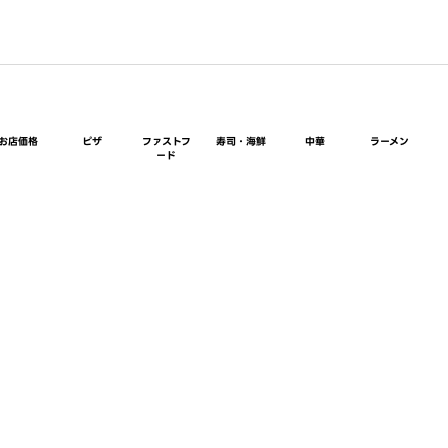
お店価格
ピザ
ファストフ
寿司・海鮮
中華
ラーメン
ード