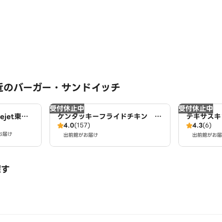
近のバーガー・サンドイッチ
受付休止中
受付休止中
jet東海
ケンタッキーフライドチキン 東
テキサスキ
4.0
(157)
4.3
(6)
海店
お届け
出前館がお届け
出前館がお届
探す