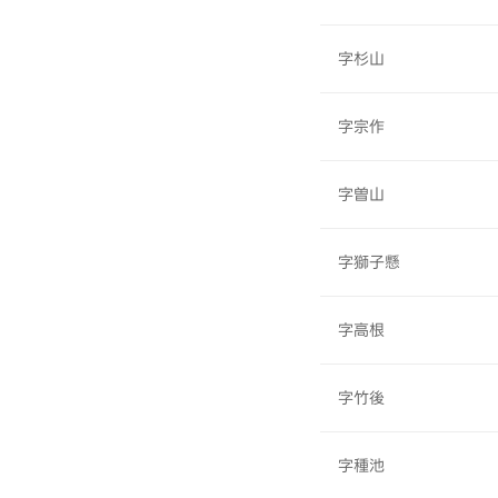
字杉山
字宗作
字曽山
字獅子懸
字高根
字竹後
字種池