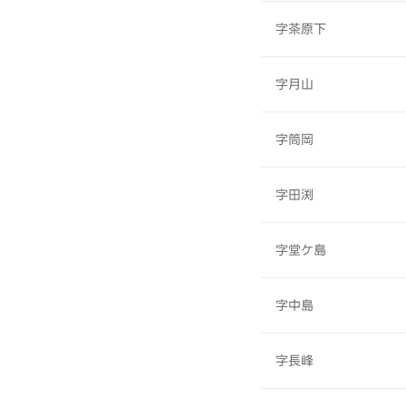
字茶原下
字月山
字筒岡
字田渕
字堂ケ島
字中島
字長峰