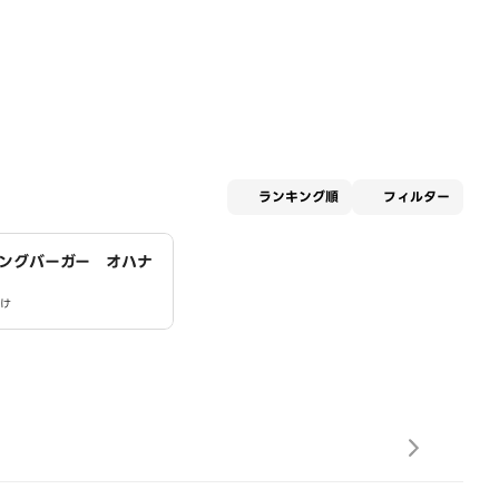
適用な
ランキング順
フィルター
ングバーガー オハナ
け