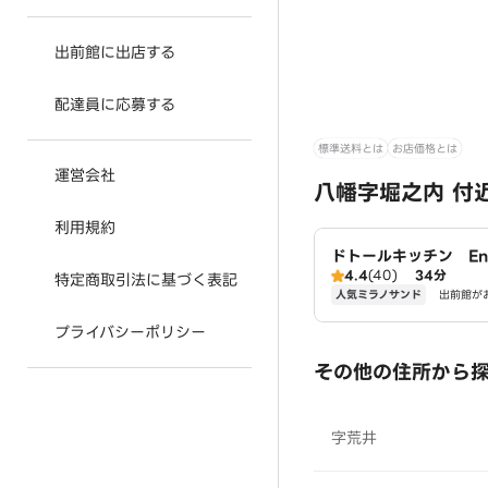
出前館に出店する
配達員に応募する
標準送料とは
お店価格とは
運営会社
八幡字堀之内 付
利用規約
ドトールキッチン Ene
4.4
(40)
34分
加木屋店
特定商取引法に基づく表記
人気ミラノサンド
出前館が
プライバシーポリシー
その他の住所から
字荒井