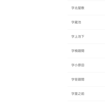
字北屋敷
字蔵池
字上池下
字楠廻間
字小原田
字笹廻間
字里之前