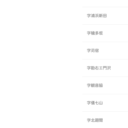
字浦浜新田
字穢多坂
字苅宿
字勘右エ門沢
字観音脇
字儀七山
字北廻間