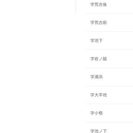
字荒古後
字荒古前
字池下
字岩ノ脇
字浦浜
字大平地
字小根
字池ノ下