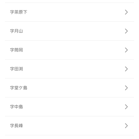
字茶原下
字月山
字筒岡
字田渕
字堂ケ島
字中島
字長峰