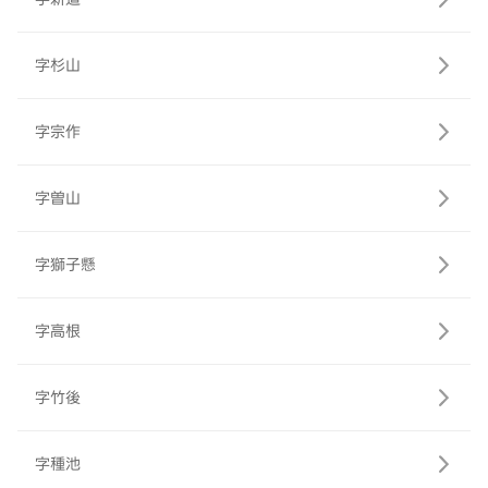
字杉山
字宗作
字曽山
字獅子懸
字高根
字竹後
字種池