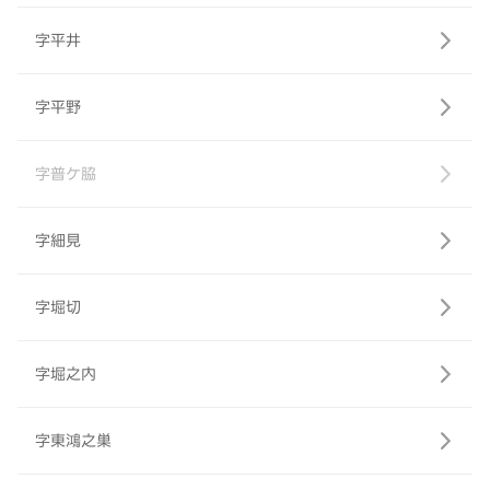
字平井
字平野
字普ケ脇
字細見
字堀切
字堀之内
字東鴻之巣