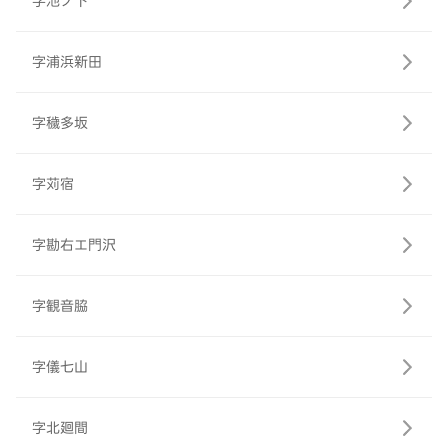
字池ノ下
字浦浜新田
字穢多坂
字苅宿
字勘右エ門沢
字観音脇
字儀七山
字北廻間