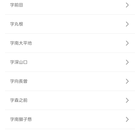
字前田
字丸根
字南大平地
字深山口
字向長曽
字森之前
字南獅子懸