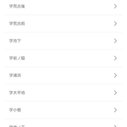
字荒古後
字荒古前
字池下
字岩ノ脇
字浦浜
字大平地
字小根