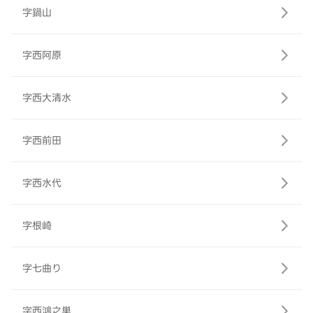
字鍋山
字西阿原
字西大清水
字西前田
字西水代
字根崎
字七曲り
字西鴻之巣