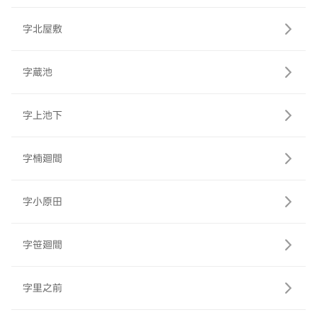
字北屋敷
字蔵池
字上池下
字楠廻間
字小原田
字笹廻間
字里之前