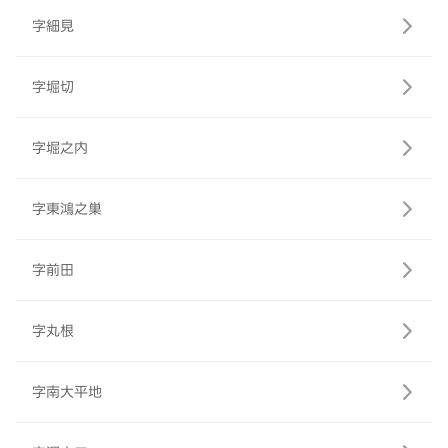
字細見
字堀切
字堀之内
字東鴻之巣
字前田
字丸根
字南大平地