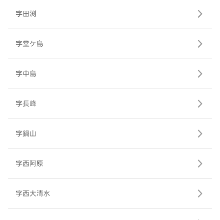
字田渕
字堂ケ島
字中島
字長峰
字鍋山
字西阿原
字西大清水