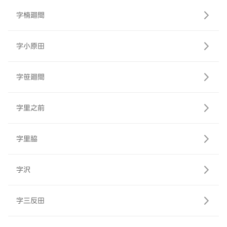
字楠廻間
字小原田
字笹廻間
字里之前
字里脇
字沢
字三反田