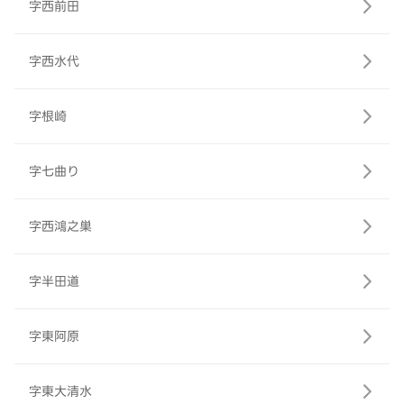
字西前田
字西水代
字根崎
字七曲り
字西鴻之巣
字半田道
字東阿原
字東大清水