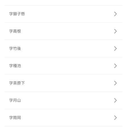
字獅子懸
字高根
字竹後
字種池
字茶原下
字月山
字筒岡