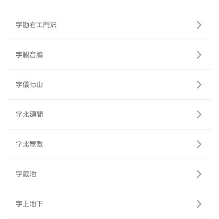
字勘右エ門沢
字観音脇
字儀七山
字北廻間
字北屋敷
字蔵池
字上池下