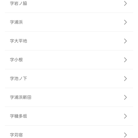
字岩ノ脇
字浦浜
字大平地
字小根
字池ノ下
字浦浜新田
字穢多坂
字苅宿