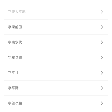
字東大平地
字東前田
字東水代
字左り脇
字平井
字平野
字普ケ脇