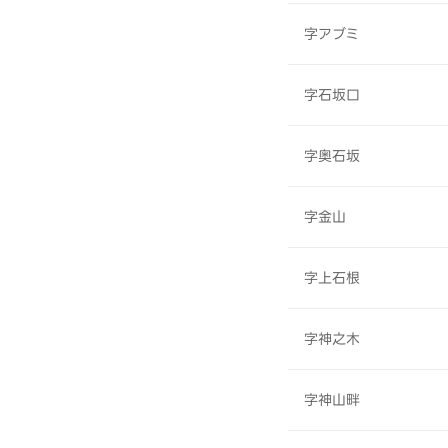
字アブミ
字石坂口
字奥石坂
字金山
字上石根
字神之木
字神山畔