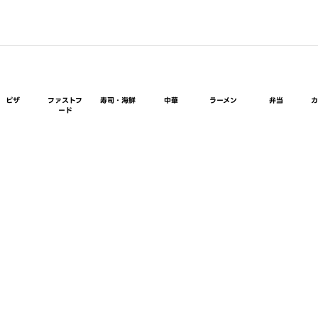
ピザ
ファストフ
寿司・海鮮
中華
ラーメン
弁当
ード