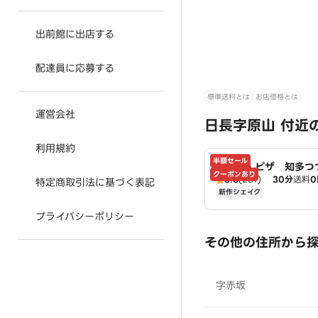
出前館に出店する
配達員に応募する
標準送料とは
お店価格とは
運営会社
日長字原山 付近
利用規約
半額セール
ドミノ・ピザ 知多つ
クーポンあり
3.8
(281)
30分
送料
0
店 Domino's
特定商取引法に基づく表記
新作シェイク
プライバシーポリシー
その他の住所から
字赤坂