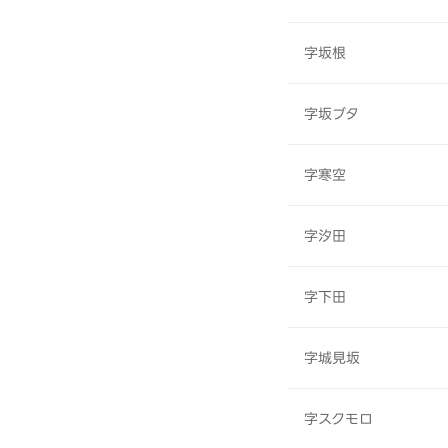
字坂根
字坂ブタ
字寒空
字汐田
字下田
字城見坂
字スクモロ