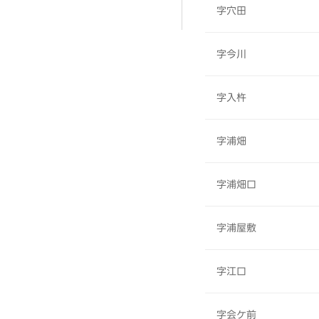
字穴田
字今川
字入杵
字浦畑
字浦畑口
字浦屋敷
字江口
字会ケ前