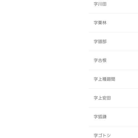
字川田
字栗林
字頭部
字古根
字上種廻間
字上安田
字狐鎌
字ゴトシ