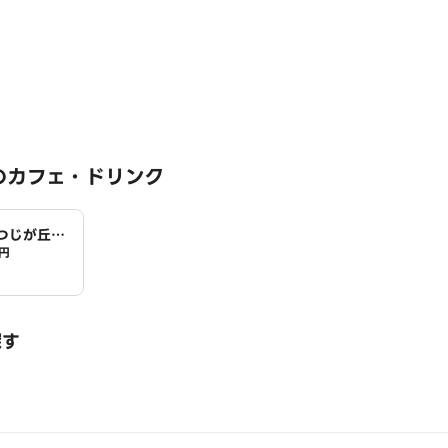
のカフェ・ドリンク
つじが丘
円
探す