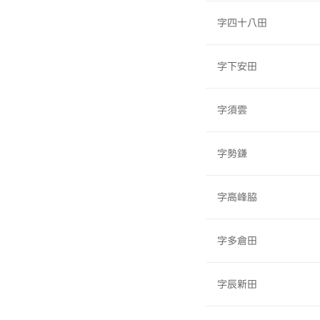
字四十八田
字下安田
字須雲
字勢鎌
字高峰脇
字多倉田
字辰新田