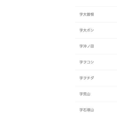
字大曽根
字大ボシ
字沖ノ田
字ヲコシ
字ヲチダ
字荒山
字石塚山