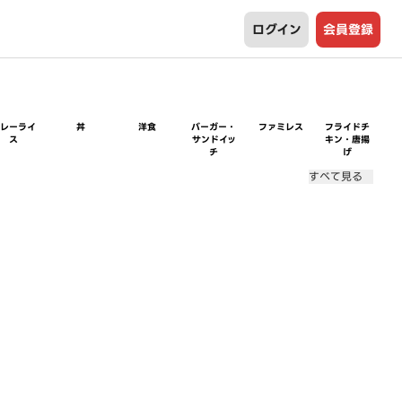
ログイン
会員登録
カレーライ
丼
洋食
バーガー・
ファミレス
フライドチ
ス
サンドイッ
キン・唐揚
チ
げ
すべて見る