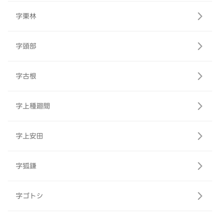
字栗林
字頭部
字古根
字上種廻間
字上安田
字狐鎌
字ゴトシ