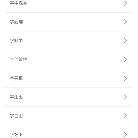
字中森谷
字西畑
字野中
字仲曽根
字長根
字生出
字白山
字畑下