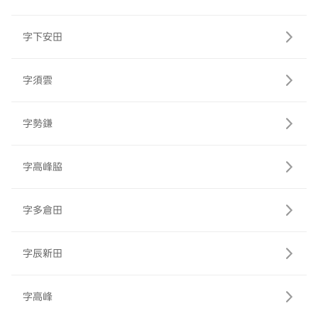
字下安田
字須雲
字勢鎌
字高峰脇
字多倉田
字辰新田
字高峰