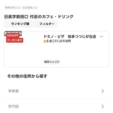
標準送料とは
お店価格とは
日長字前田口 付近のカフェ・ドリンク
適用なし
ランキング順
フィルター
営業時間外
50%OFF
ドミノ・ピザ 知多つつじが丘店 Do
クーポンあり
3.8
(281)
送料
0円
mino's
新作シェイク
その他の住所から探す
字赤坂
字穴田