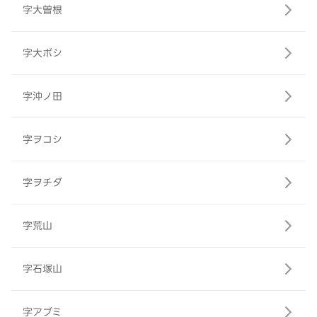
字大曽根
字大ボシ
字沖ノ田
字ヲコシ
字ヲチダ
字荒山
字石塚山
字アブミ