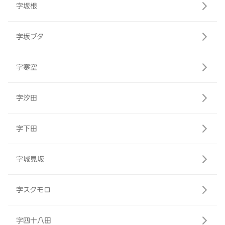
字坂根
字坂ブタ
字寒空
字汐田
字下田
字城見坂
字スクモロ
字四十八田