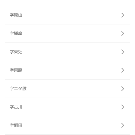
字原山
字播摩
字東畑
字東脇
字二タ股
字古川
字堀田