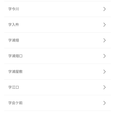
字今川
字入杵
字浦畑
字浦畑口
字浦屋敷
字江口
字会ケ前