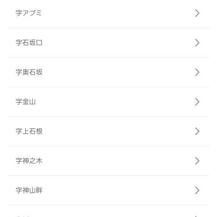
字アブミ
字石坂口
字奥石坂
字金山
字上石根
字神之木
字神山畔