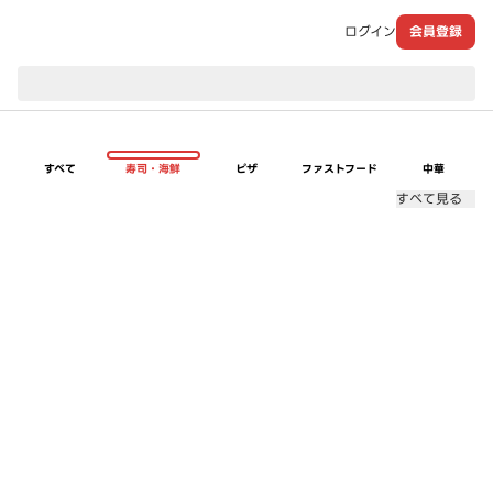
ログイン
会員登録
現在のお届け先：
すべて
寿司・海鮮
ピザ
ファストフード
中華
すべて見る