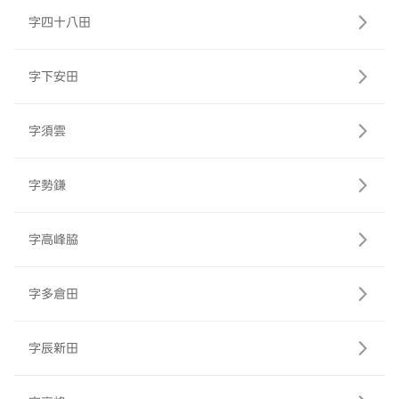
字四十八田
字下安田
字須雲
字勢鎌
字高峰脇
字多倉田
字辰新田