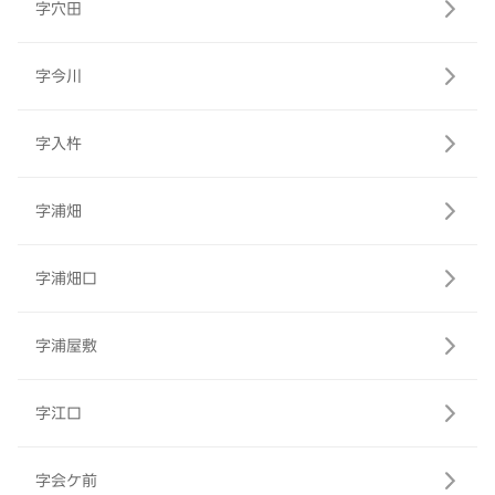
字穴田
字今川
字入杵
字浦畑
字浦畑口
字浦屋敷
字江口
字会ケ前