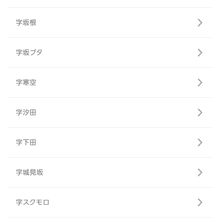
字坂根
字坂ブタ
字寒空
字汐田
字下田
字城見坂
字スクモロ