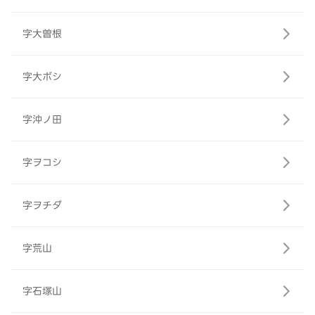
字大曽根
字大ボシ
字沖ノ田
字ヲコシ
字ヲチダ
字荒山
字石塚山