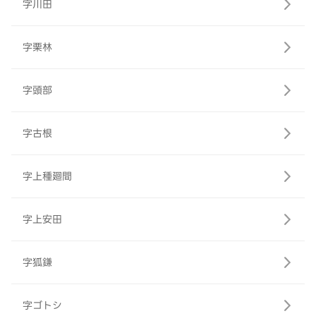
字川田
字栗林
字頭部
字古根
字上種廻間
字上安田
字狐鎌
字ゴトシ