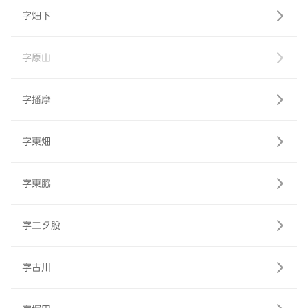
字畑下
字原山
字播摩
字東畑
字東脇
字二タ股
字古川