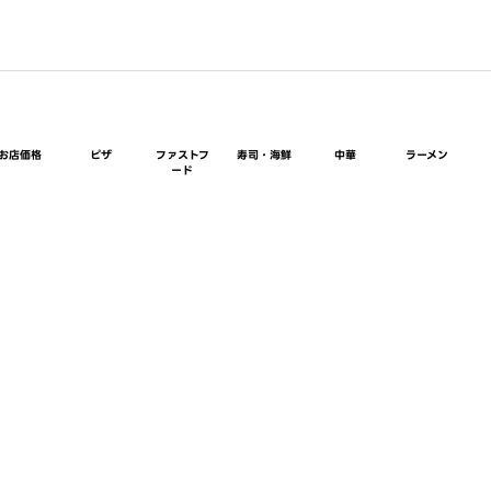
お店価格
ピザ
ファストフ
寿司・海鮮
中華
ラーメン
ード