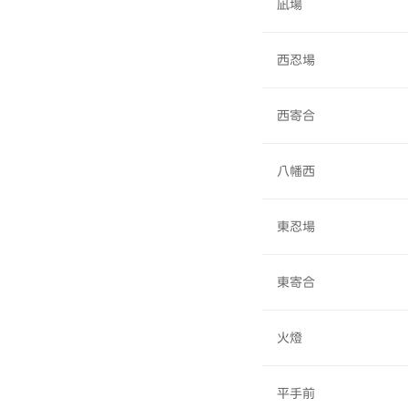
凪場
西忍場
西寄合
八幡西
東忍場
東寄合
火燈
平手前