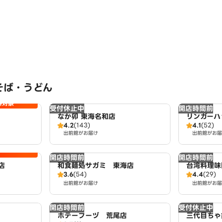
そば・うどん
料対象
受付休止中
開店時間前
なか卯 東海名和店
リンガーハ
4.2
(143)
4.1
(52)
高店
出前館がお届け
出前館がお届
開店時間前
開店時間前
店
和食麺処サガミ 東海店
台湾料理味
3.6
(54)
4.4
(29)
出前館がお届け
出前館がお届
開店時間前
受付休止中
ホテーフーヅ 荒尾店
三代目ちゃ