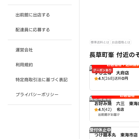
出前館に出店する
配達員に応募する
標準送料とは
お店価格とは
運営会社
長草町峯 付近の
利用規約
お店価格＋送料無
開店時間前
クーポンあり
すし上等 大府店
4.1
(268)
送料
0円
特定商取引法に基づく表記
プライバシーポリシー
お店価格
開店時間前
お好み焼 六三 東海
4.1
(42)
名店
出前館がお届け
受付休止中
つけ麺本丸 東海市店