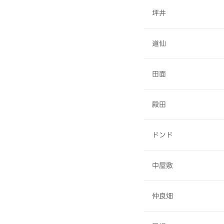
坪井
道仙
田面
殿田
ドンド
中屋敷
仲良畑