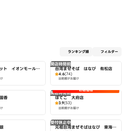
適用な
ランキング順
フィルター
開店時間前
ット イオンモール大
台湾まぜそば はなび 有松店
4.6
(74)
け
出前館がお届け
お店価格
開店時間前
園香
ぼてこ 大府店
3.9
(53)
け
出前館がお届け
受付休止中
銀
元祖台湾まぜそばはなび 東海荒