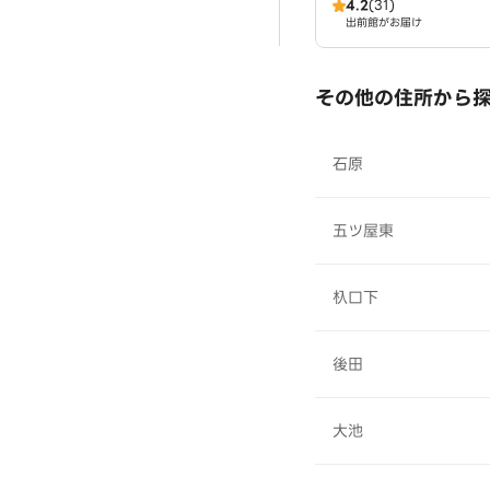
4.2
(31)
出前館がお届け
その他の住所から
石原
五ツ屋東
杁口下
後田
大池