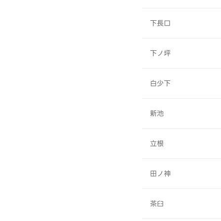
下長口
下ノ坪
白少下
新池
立根
田ノ神
茶臼