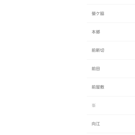
螢ケ脇
本郷
前新切
前田
前屋敷
峯
向江