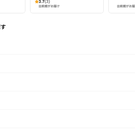
3.7
(3)
出前館がお届け
出前館がお届
探す