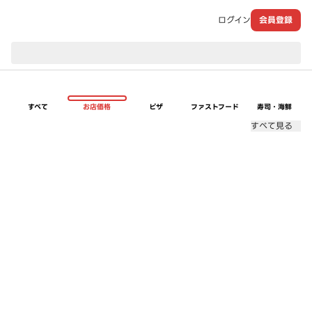
ログイン
会員登録
現在のお届け先：
すべて
お店価格
ピザ
ファストフード
寿司・海鮮
すべて見る