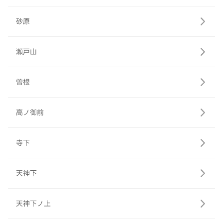
砂原
瀬戸山
曽根
高ノ御前
寺下
天神下
天神下ノ上