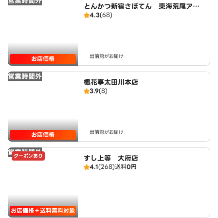
営業時間外
とんかつ新宿さぼてん 東海荒尾アピ
4.3
(68)
タ店
出前館がお届け
お店価格
営業時間外
楓花亭太田川本店
3.9
(8)
出前館がお届け
お店価格
営業時間外
クーポンあり
すし上等 大府店
4.1
(268)
送料
0円
お店価格＋送料無料対象