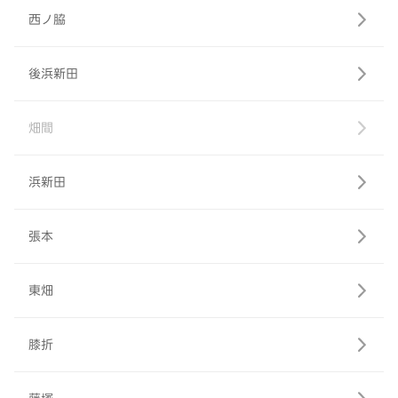
西ノ脇
後浜新田
畑間
浜新田
張本
東畑
膝折