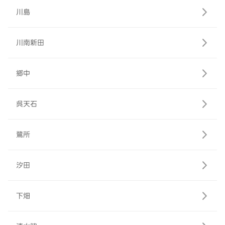
川島
川南新田
郷中
呉天石
鷺所
汐田
下畑