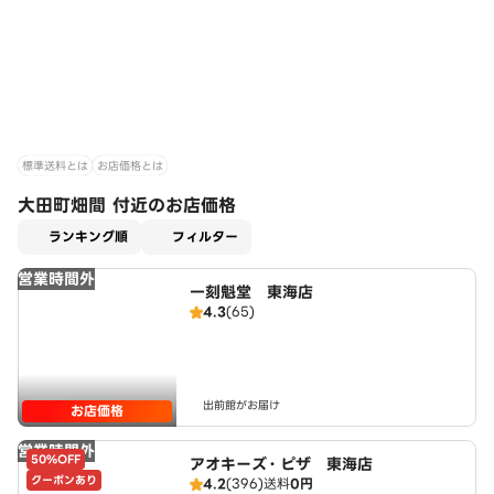
標準送料とは
お店価格とは
大田町畑間 付近のお店価格
適用なし
ランキング順
フィルター
営業時間外
一刻魁堂 東海店
4.3
(65)
出前館がお届け
お店価格
営業時間外
50%OFF
アオキーズ・ピザ 東海店
クーポンあり
4.2
(396)
送料
0円