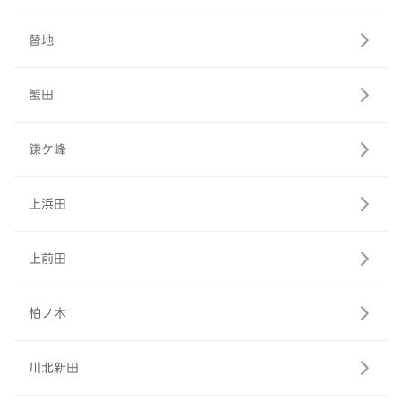
替地
蟹田
鎌ケ峰
上浜田
上前田
柏ノ木
川北新田