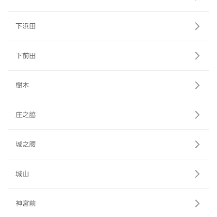
下浜田
下前田
樹木
庄之脇
城之腰
城山
神宮前