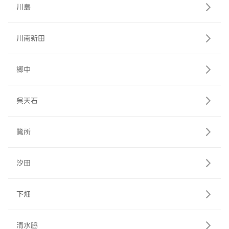
川島
川南新田
郷中
呉天石
鷺所
汐田
下畑
清水脇