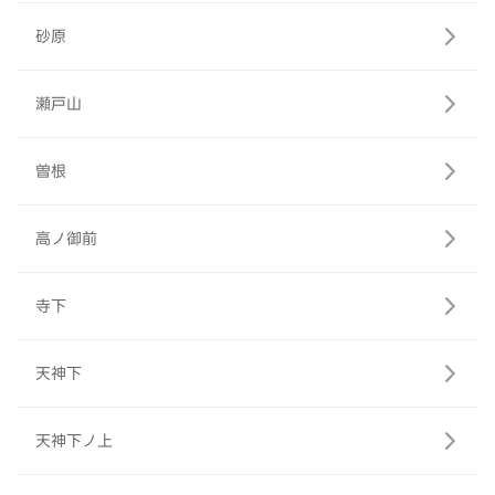
砂原
瀬戸山
曽根
高ノ御前
寺下
天神下
天神下ノ上