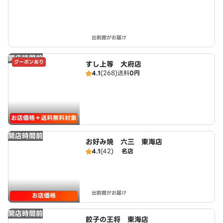
出前館がお届け
開店時間前
クーポンあり
すし上等 大府店
4.1
(268)
送料
0円
お店価格＋送料無料対象
開店時間前
お好み焼 六三 東海店
4.1
(42)
名店
出前館がお届け
お店価格
開店時間前
餃子の王将 東海店