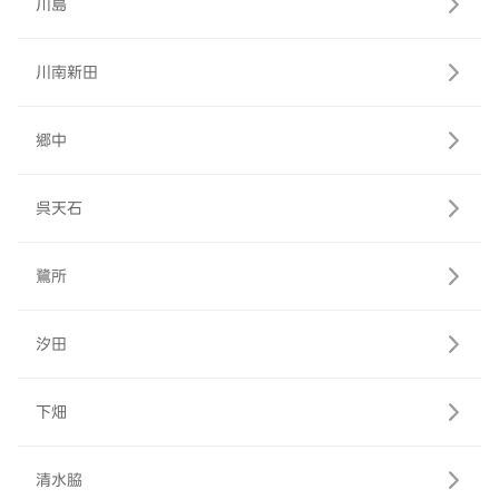
川島
川南新田
郷中
呉天石
鷺所
汐田
下畑
清水脇