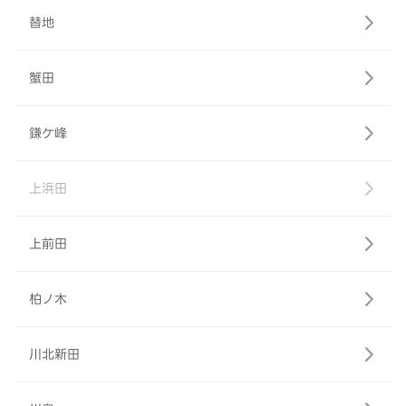
替地
蟹田
鎌ケ峰
上浜田
上前田
柏ノ木
川北新田