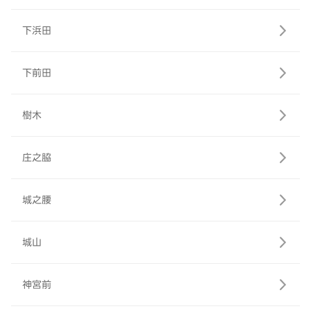
下浜田
下前田
樹木
庄之脇
城之腰
城山
神宮前