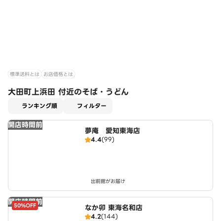
標準送料とは
お店価格とは
大田町上浜田 付近のそば・うどん
適用なし
ランキング順
フィルター
開店時間前
夢庵 愛知東海店
4.4
(99)
出前館がお届け
開店時間前
50%OFF
なか卯 東海名和店
4.2
(144)