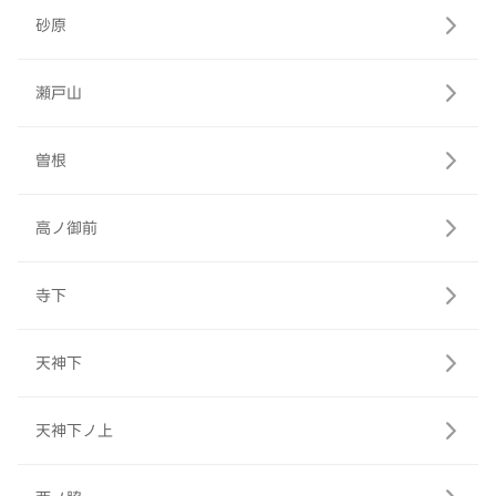
砂原
瀬戸山
曽根
高ノ御前
寺下
天神下
天神下ノ上