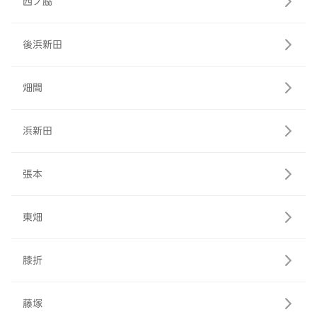
西ノ脇
後浜新田
畑間
浜新田
張本
東畑
膝折
藤塚