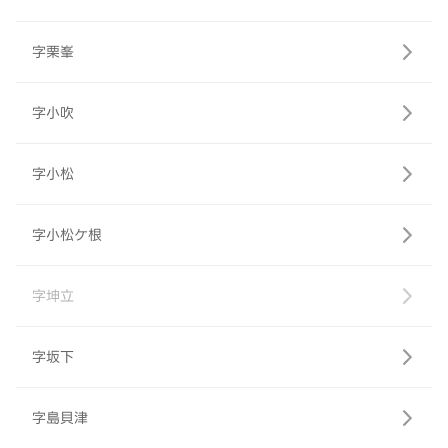
字栗峯
字小吹
字小松
字小松ケ根
字坤立
字坂下
字島貝津