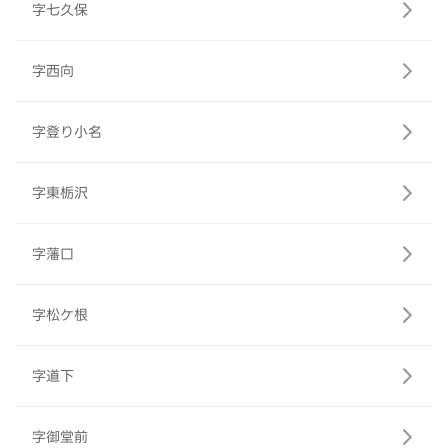
字七久保
字西向
字登り小名
字東栃沢
字藩口
字松ケ根
字道下
字御堂前