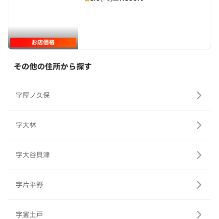
お店価格
その他の住所から探す
字厚ノ久保
字大林
字大谷貝津
字片平野
字釜土戸