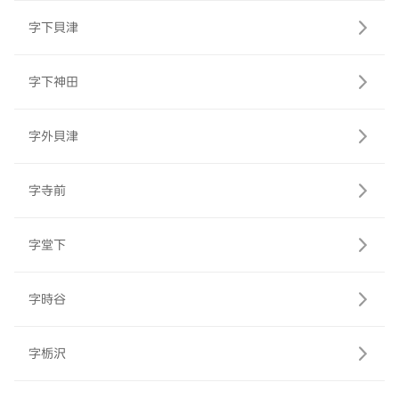
字下貝津
字下神田
字外貝津
字寺前
字堂下
字時谷
字栃沢