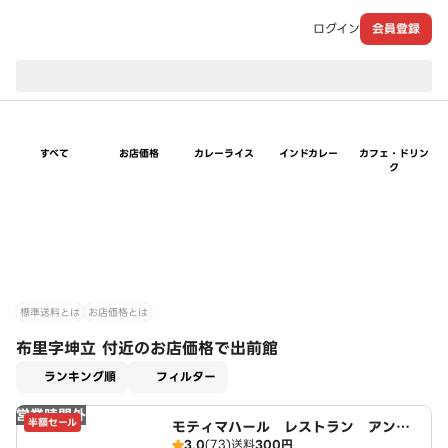
ログイン
会員登録
現在のお届け先：
すべて
お店価格
カレーライス
インドカレー
カフェ・ドリン
ク
標準送料とは
お店価格とは
布里字坤立 付近のお店価格で出前館
適用なし
ランキング順
フィルター
営業時間外
半額セール
モティマハール レストラン アンド
3.0
(73)
送料
300円
バー