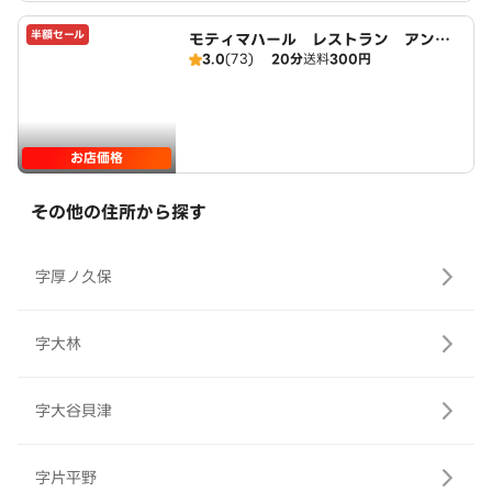
半額セール
モティマハール レストラン アンド
3.0
(73)
20分
送料
300円
バー
お店価格
その他の住所から探す
字厚ノ久保
字大林
字大谷貝津
字片平野