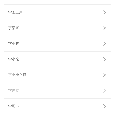
字釜土戸
字栗峯
字小吹
字小松
字小松ケ根
字坤立
字坂下