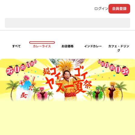
ログイン
会員登録
現在のお届け先：
すべて
カレーライス
お店価格
インドカレー
カフェ・ドリン
ク
超ゴイゴイヤスー夏祭