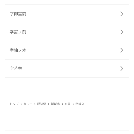
字御堂前
字宮ノ前
字柚ノ木
字若林
トップ
カレー
愛知県
新城市
布里
字坤立