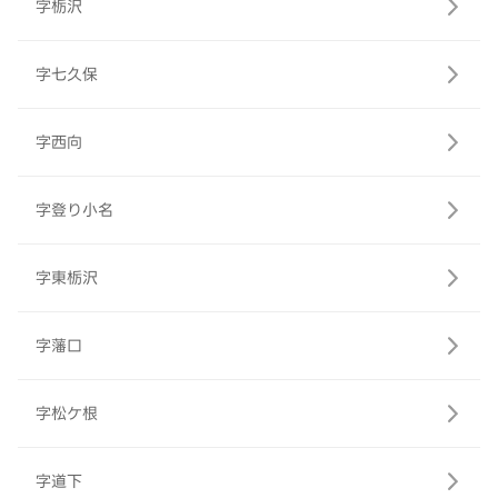
字栃沢
字七久保
字西向
字登り小名
字東栃沢
字藩口
字松ケ根
字道下