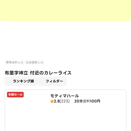
標準送料とは
お店価格とは
布里字坤立 付近のカレーライス
適用なし
ランキング順
フィルター
半額セール
モティマハール
2.8
(223)
20分
送料
100円