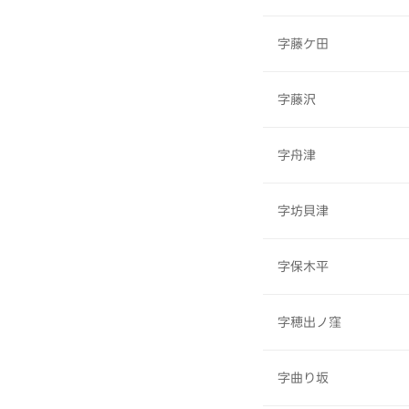
字藤ケ田
字藤沢
字舟津
字坊貝津
字保木平
字穂出ノ窪
字曲り坂