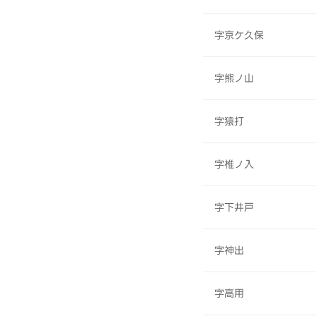
字京ケ久保
字熊ノ山
字猿打
字椎ノ入
字下井戸
字神出
字高用