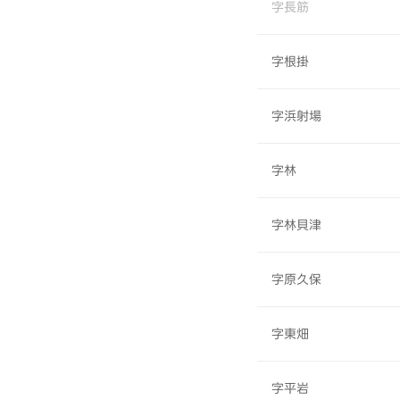
字長筋
字根掛
字浜射場
字林
字林貝津
字原久保
字東畑
字平岩