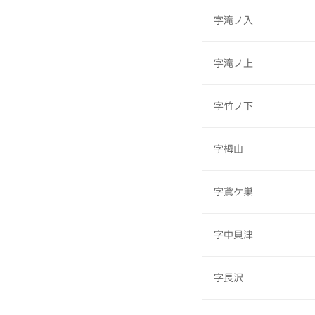
字滝ノ入
字滝ノ上
字竹ノ下
字栂山
字鳶ケ巣
字中貝津
字長沢