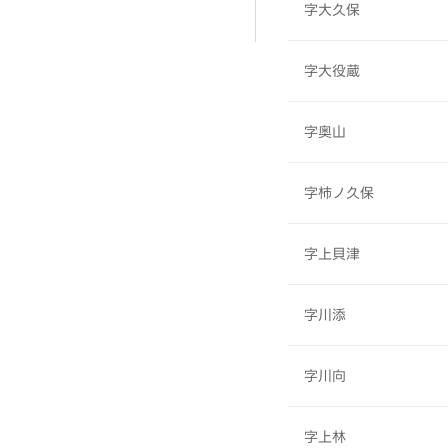
字大久保
字大役蔵
字奥山
字柿ノ久保
字上貝津
字川添
字川向
字上林