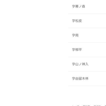
字幕ノ森
字松皮
字南
字柳平
字山ノ神入
字由留木林