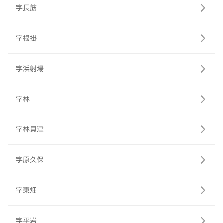
字長筋
字根掛
字浜射場
字林
字林貝津
字原久保
字東畑
字平岩