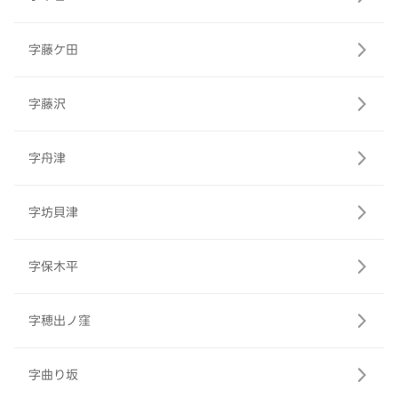
字藤ケ田
字藤沢
字舟津
字坊貝津
字保木平
字穂出ノ窪
字曲り坂