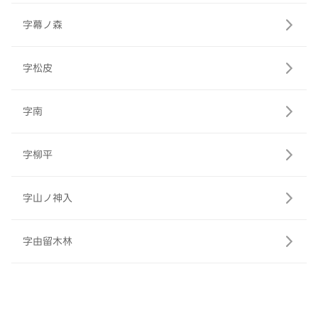
字幕ノ森
字松皮
字南
字柳平
字山ノ神入
字由留木林