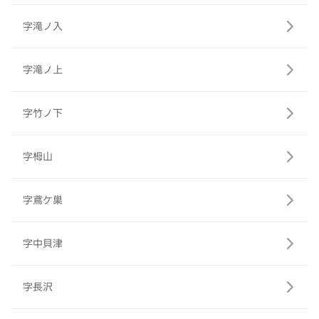
字滝ノ入
字滝ノ上
字竹ノ下
字栂山
字鳶ケ巣
字中貝津
字長沢