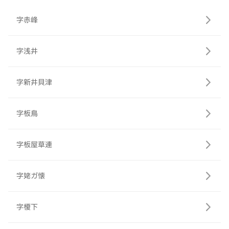
字赤峰
字浅井
字新井貝津
字板鳥
字板屋草連
字姥ガ懐
字榎下