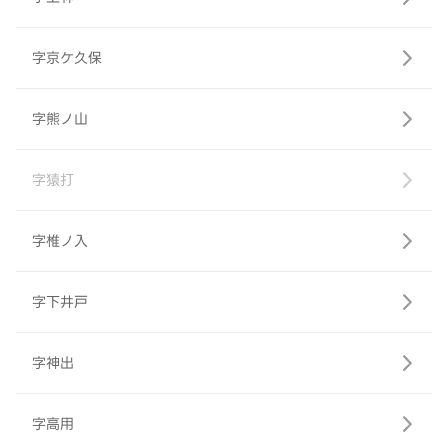
字京ケ久保
字熊ノ山
字猿打
字椎ノ入
字下井戸
字神出
字高用