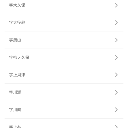
字大久保
字大役蔵
字奥山
字柿ノ久保
字上貝津
字川添
字川向
字上林