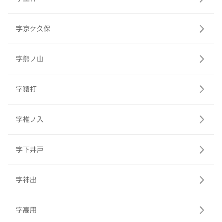
字京ケ久保
字熊ノ山
字猿打
字椎ノ入
字下井戸
字神出
字高用