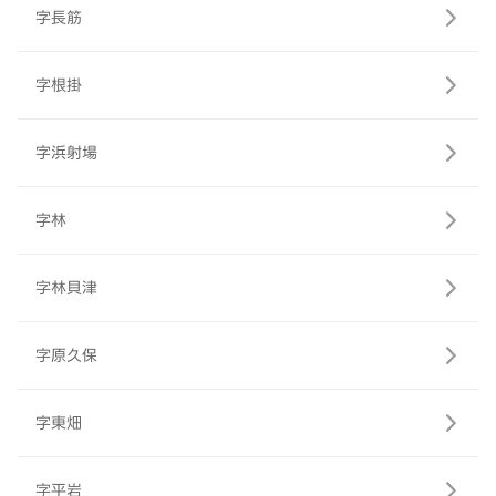
字長筋
字根掛
字浜射場
字林
字林貝津
字原久保
字東畑
字平岩