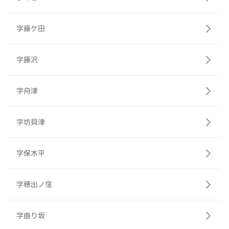
字藤ケ田
字藤沢
字舟津
字坊貝津
字保木平
字穂出ノ窪
字曲り坂