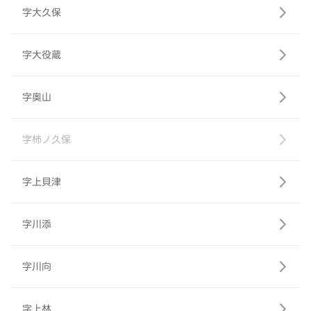
字大久保
字大役蔵
字奥山
字柿ノ久保
字上貝津
字川添
字川向
字上林