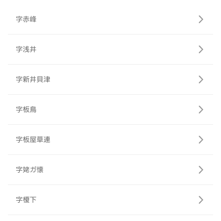
字赤峰
字浅井
字新井貝津
字板鳥
字板屋草連
字姥ガ懐
字榎下