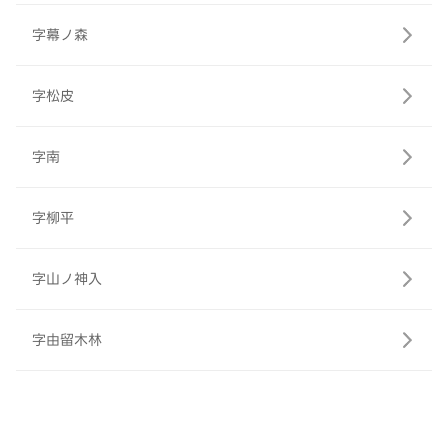
字幕ノ森
字松皮
字南
字柳平
字山ノ神入
字由留木林