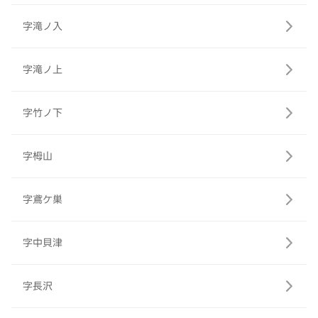
字滝ノ入
字滝ノ上
字竹ノ下
字栂山
字鳶ケ巣
字中貝津
字長沢