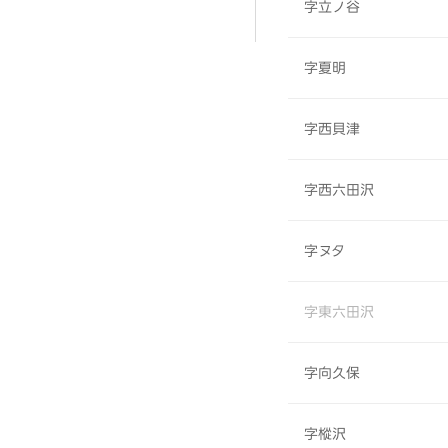
字立ノ谷
字夏明
字西貝津
字西六田沢
字ヌタ
字東六田沢
字向久保
字樅沢