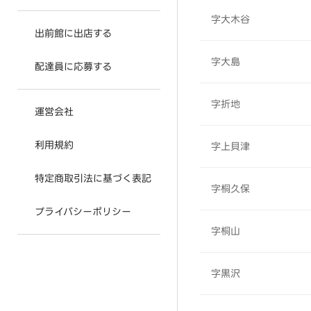
字大木谷
出前館に出店する
字大島
配達員に応募する
字折地
運営会社
利用規約
字上貝津
特定商取引法に基づく表記
字桐久保
プライバシーポリシー
字桐山
字黒沢