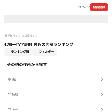
ログイン
会員登録
現在のお届け先：
標準送料とは
お店価格とは
七郷一色字夏明 付近の店舗ランキング
適用なし
ランキング順
フィルター
その他の住所から探す
字浅川
字板橋
字上松