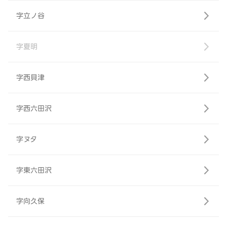
字立ノ谷
字夏明
字西貝津
字西六田沢
字ヌタ
字東六田沢
字向久保