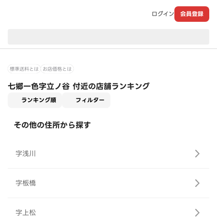
ログイン
会員登録
現在のお届け先：
標準送料とは
お店価格とは
七郷一色字立ノ谷 付近の店舗ランキング
適用なし
ランキング順
フィルター
その他の住所から探す
字浅川
字板橋
字上松