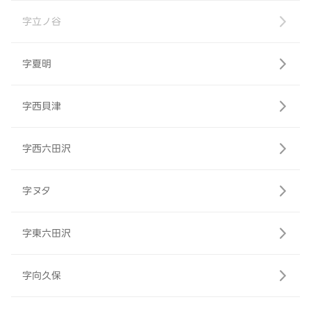
字立ノ谷
字夏明
字西貝津
字西六田沢
字ヌタ
字東六田沢
字向久保