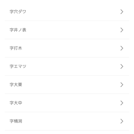
字穴ダワ
字井ノ表
字打木
字エマツ
字大栗
字大中
字桶渕