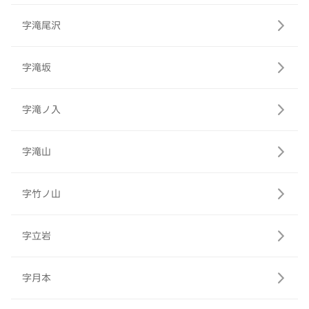
字滝尾沢
字滝坂
字滝ノ入
字滝山
字竹ノ山
字立岩
字月本