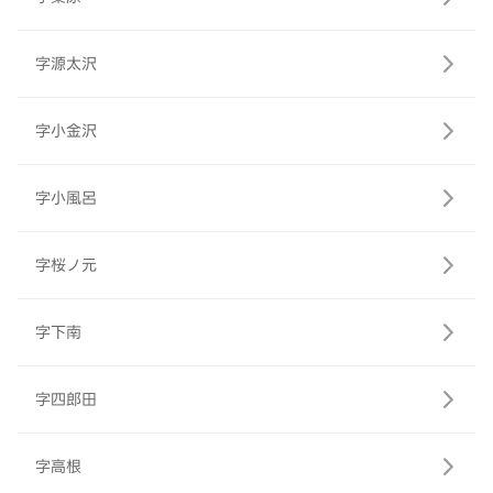
字源太沢
字小金沢
字小風呂
字桜ノ元
字下南
字四郎田
字高根