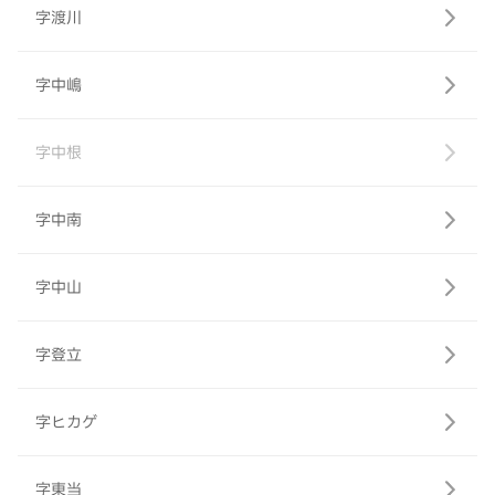
字渡川
字中嶋
字中根
字中南
字中山
字登立
字ヒカゲ
字東当