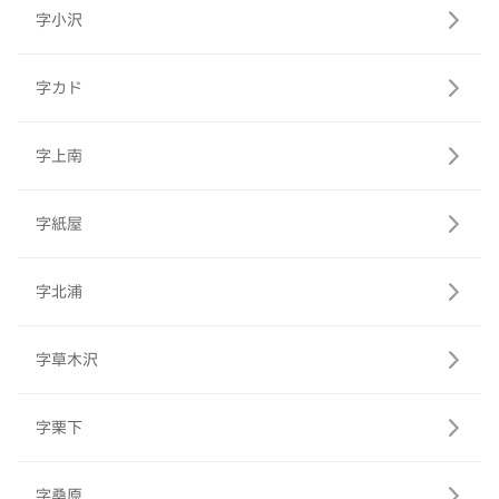
字小沢
字カド
字上南
字紙屋
字北浦
字草木沢
字栗下
字桑原