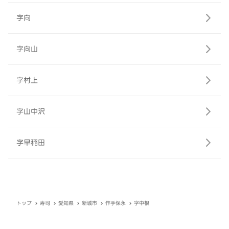
字向
字向山
字村上
字山中沢
字早稲田
トップ
寿司
愛知県
新城市
作手保永
字中根