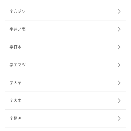
字穴ダワ
字井ノ表
字打木
字エマツ
字大栗
字大中
字桶渕