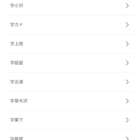
字小沢
字カド
字上南
字紙屋
字北浦
字草木沢
字栗下
字桑原