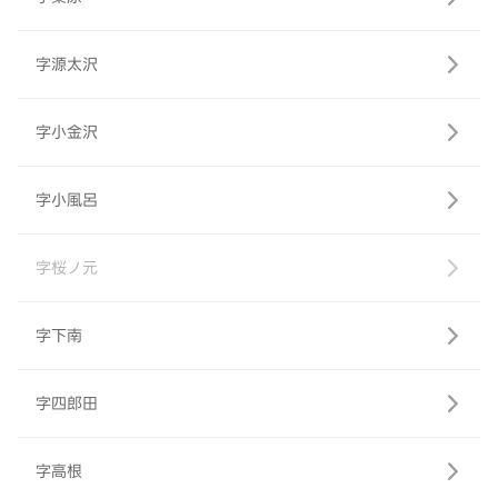
字源太沢
字小金沢
字小風呂
字桜ノ元
字下南
字四郎田
字高根