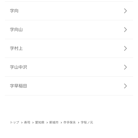
字向
字向山
字村上
字山中沢
字早稲田
トップ
寿司
愛知県
新城市
作手保永
字桜ノ元