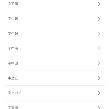
字渡川
字中嶋
字中根
字中南
字中山
字登立
字ヒカゲ
字東当