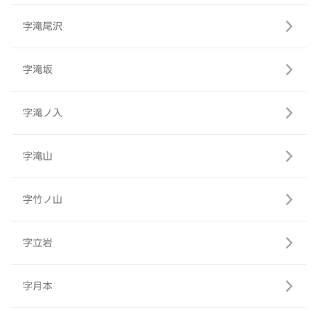
字滝尾沢
字滝坂
字滝ノ入
字滝山
字竹ノ山
字立岩
字月本