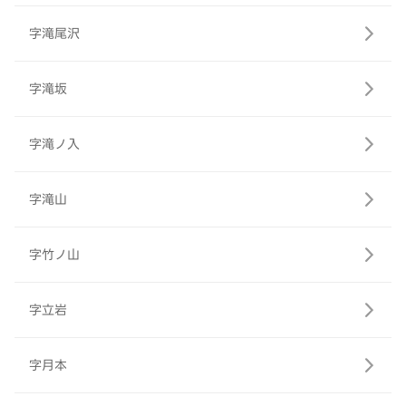
字滝尾沢
字滝坂
字滝ノ入
字滝山
字竹ノ山
字立岩
字月本