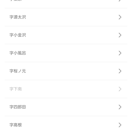
字源太沢
字小金沢
字小風呂
字桜ノ元
字下南
字四郎田
字高根