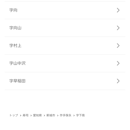
字向
字向山
字村上
字山中沢
字早稲田
トップ
寿司
愛知県
新城市
作手保永
字下南