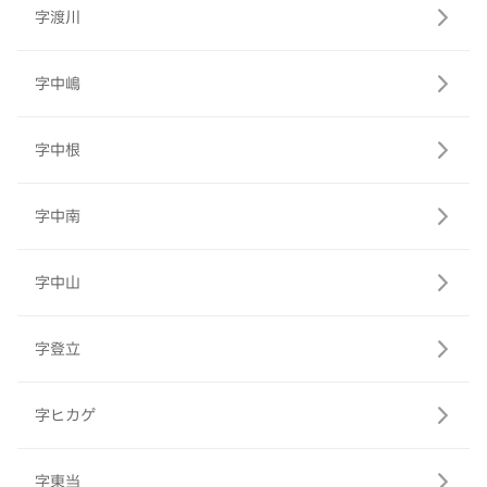
字渡川
字中嶋
字中根
字中南
字中山
字登立
字ヒカゲ
字東当