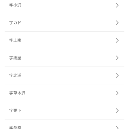
字小沢
字カド
字上南
字紙屋
字北浦
字草木沢
字栗下
字桑原