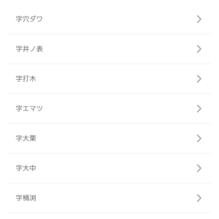
字穴ダワ
字井ノ表
字打木
字エマツ
字大栗
字大中
字桶渕