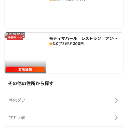
開店時間前
半額セール
モティマハール レストラン アンド
3.0
(73)
送料
300円
バー
お店価格
その他の住所から探す
字穴ダワ
字井ノ表