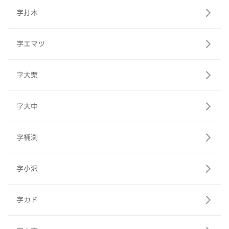
字打木
字エマツ
字大栗
字大中
字桶渕
字小沢
字カド