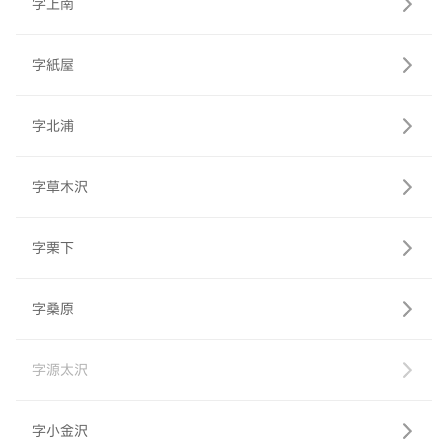
字上南
字紙屋
字北浦
字草木沢
字栗下
字桑原
字源太沢
字小金沢