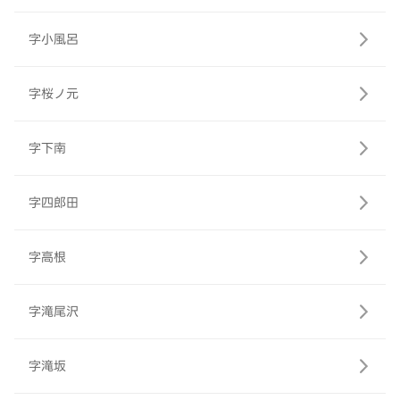
字小風呂
字桜ノ元
字下南
字四郎田
字高根
字滝尾沢
字滝坂