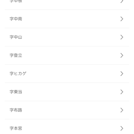
字中根
字中南
字中山
字登立
字ヒカゲ
字東当
字布路
字本宮