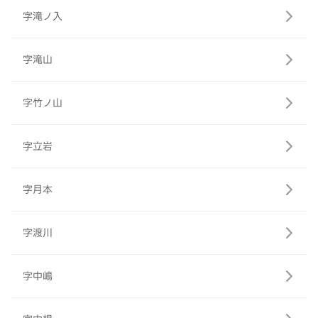
字滝ノ入
字滝山
字竹ノ山
字立岩
字月本
字渡川
字中嶋