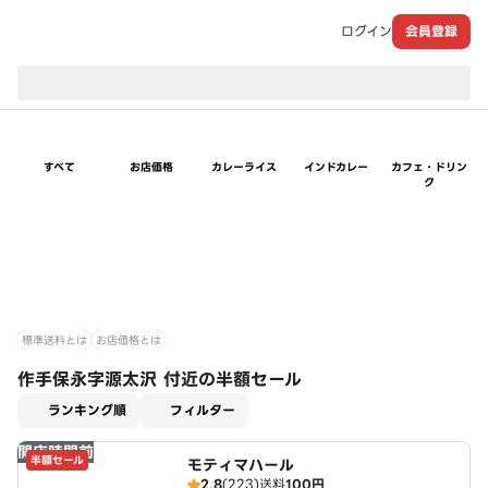
ログイン
会員登録
現在のお届け先：
すべて
お店価格
カレーライス
インドカレー
カフェ・ドリン
ク
標準送料とは
お店価格とは
作手保永字源太沢 付近の半額セール
適用なし
ランキング順
フィルター
開店時間前
半額セール
モティマハール
2.8
(223)
送料
100円