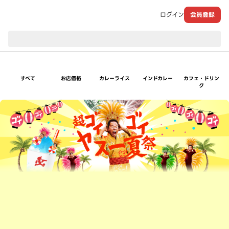
ログイン
会員登録
現在のお届け先：
すべて
お店価格
カレーライス
インドカレー
カフェ・ドリン
ク
超ゴイゴイヤスー夏祭