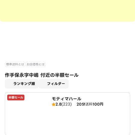
標準送料とは
お店価格とは
作手保永字中嶋 付近の半額セール
適用なし
ランキング順
フィルター
半額セール
モティマハール
2.8
(223)
20分
送料
100円