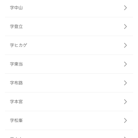
字中山
字登立
字ヒカゲ
字東当
字布路
字本宮
字松峯