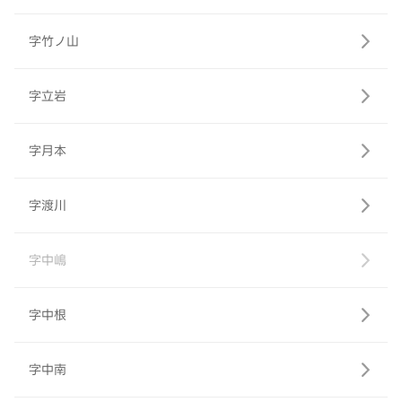
字竹ノ山
字立岩
字月本
字渡川
字中嶋
字中根
字中南