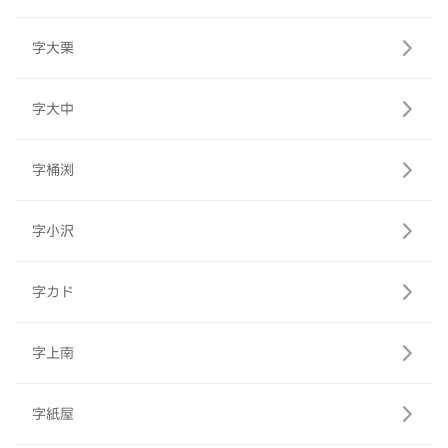
字大栗
字大中
字桶渕
字小沢
字カド
字上南
字紙屋