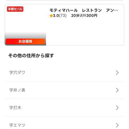
半額セール
モティマハール レストラン アンド
3.0
(73)
20分
送料
300円
バー
お店価格
その他の住所から探す
字穴ダワ
字井ノ表
字打木
字エマツ