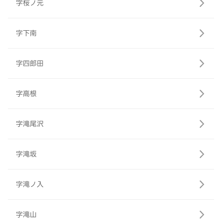
字桜ノ元
字下南
字四郎田
字高根
字滝尾沢
字滝坂
字滝ノ入
字滝山