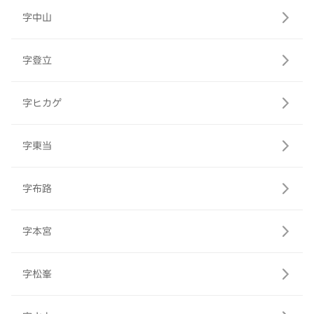
字中山
字登立
字ヒカゲ
字東当
字布路
字本宮
字松峯