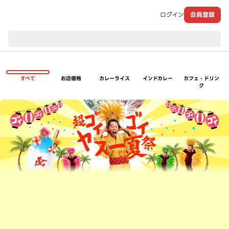
ログイン
会員登録
現在のお届け先：
すべて
お店価格
カレーライス
インドカレー
カフェ・ドリン
ク
超ゴイゴイヤスー夏祭