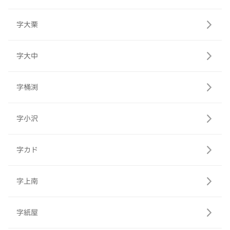
字大栗
字大中
字桶渕
字小沢
字カド
字上南
字紙屋