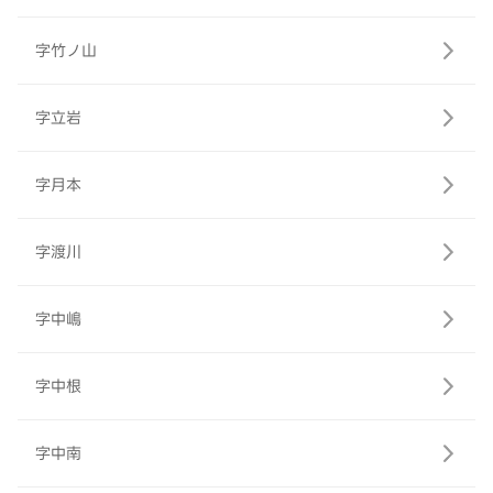
字竹ノ山
字立岩
字月本
字渡川
字中嶋
字中根
字中南