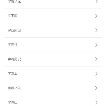
字桜ノ元
字下南
字四郎田
字高根
字滝尾沢
字滝坂
字滝ノ入
字滝山