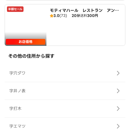
半額セール
モティマハール レストラン アンド
3.0
(73)
20分
送料
300円
バー
お店価格
その他の住所から探す
字穴ダワ
字井ノ表
字打木
字エマツ