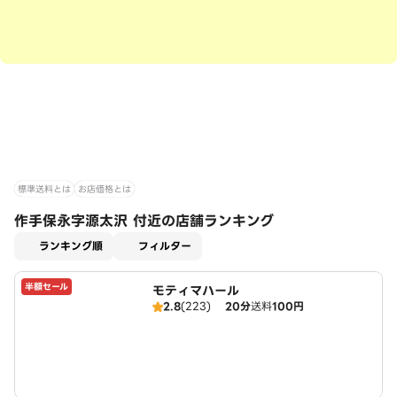
標準送料とは
お店価格とは
作手保永字源太沢 付近の店舗ランキング
適用なし
ランキング順
フィルター
半額セール
モティマハール
2.8
(223)
20分
送料
100円